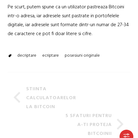
Pe scurt, putem spune ca un utilizator pastreaza Bitcoini
intr-o adresa, iar adresele sunt pastrate in portofelele
digitale, iar adresele sunt formate dintr-un numar de 27-34
de caractere ce pot fi doar litere si cifre.
decriptare
ecriptare
posesiuni originale
STIINTA
CALCULATOARELOR
LA BITCOIN
5 SFATURI PENTRU
A-TI PROTEJA
BITCOINII