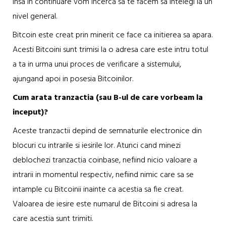
insa in continuare vom incerca sa te facem sa intelegi la un
nivel general.
Bitcoin este creat prin minerit ce face ca initierea sa apara.
Acesti Bitcoini sunt trimisi la o adresa care este intru totul
a ta in urma unui proces de verificare a sistemului,
ajungand apoi in posesia Bitcoinilor.
Cum arata tranzactia (sau B-ul de care vorbeam la
inceput)?
Aceste tranzactii depind de semnaturile electronice din
blocuri cu intrarile si iesirile lor. Atunci cand minezi
deblochezi tranzactia coinbase, nefiind nicio valoare a
intrarii in momentul respectiv, nefiind nimic care sa se
intample cu Bitcoinii inainte ca acestia sa fie creat.
Valoarea de iesire este numarul de Bitcoini si adresa la
care acestia sunt trimiti.