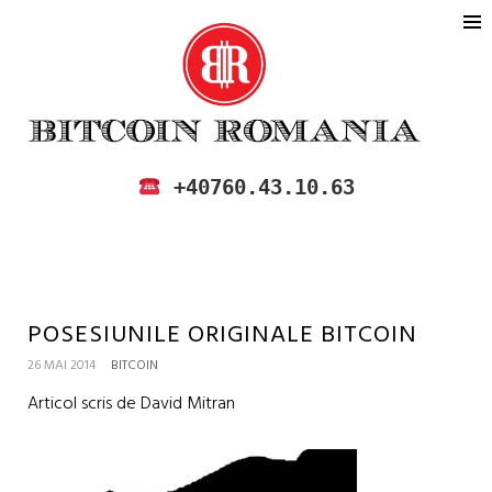
BITCOIN ROMANIA
CUMPARA SI VINDE BITCOIN IN
+40760.43.10.63
ROMANIA
POSESIUNILE ORIGINALE BITCOIN
26 MAI 2014
BITCOIN
Articol scris de David Mitran