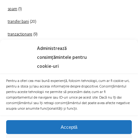
spam
(1)
transfer bani
(20)
tranzactionare
(9)
Uncategorized
(20)
Administrează
consimțămintele pentru
cookie-uri
Pentru a oferi cea mai bună experiență, folosim tehnologii, cum ar fi cookie-uri,
pentru a stoca și/sau accesa informațiile despre dispozitive. Consimțământul
pentru aceste tehnologii ne permite să procesăm date, cum ar fi
comportamentul de navigare sau ID-uri unice pe acest site. Dacă nu îți dai
TRANZACTIONEAZA
consimțământul sau îți retragi consimțământul dat poate avea afecte negative
asupra unor anumite funcționalități și funcții.
Acceptă