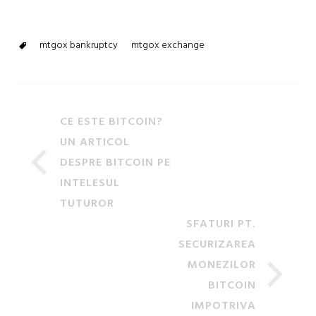
mtgox bankruptcy
mtgox exchange
CE ESTE BITCOIN?
UN ARTICOL
DESPRE BITCOIN PE
INTELESUL
TUTUROR
SFATURI PT.
SECURIZAREA
MONEZILOR
BITCOIN
IMPOTRIVA