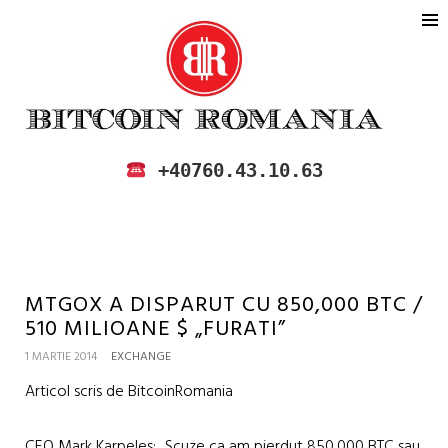
BITCOIN ROMANIA
CUMPARA SI VINDE BITCOIN IN
+40760.43.10.63
ROMANIA
MTGOX A DISPARUT CU 850,000 BTC /
510 MILIOANE $ „FURATI”
1 MARTIE 2014
EXCHANGE
Articol scris de BitcoinRomania
CEO Mark Karpeles: „Scuze ca am pierdut 850,000 BTC sau