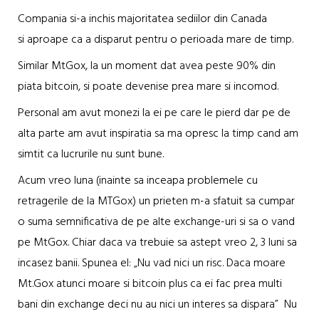
Compania si-a inchis majoritatea sediilor din Canada
si aproape ca a disparut pentru o perioada mare de timp.
Similar MtGox, la un moment dat avea peste 90% din
piata bitcoin, si poate devenise prea mare si incomod.
Personal am avut monezi la ei pe care le pierd dar pe de
alta parte am avut inspiratia sa ma opresc la timp cand am
simtit ca lucrurile nu sunt bune.
Acum vreo luna (inainte sa inceapa problemele cu
retragerile de la MTGox) un prieten m-a sfatuit sa cumpar
o suma semnificativa de pe alte exchange-uri si sa o vand
pe MtGox. Chiar daca va trebuie sa astept vreo 2, 3 luni sa
incasez banii. Spunea el: „Nu vad nici un risc. Daca moare
Mt.Gox atunci moare si bitcoin plus ca ei fac prea multi
bani din exchange deci nu au nici un interes sa dispara” Nu