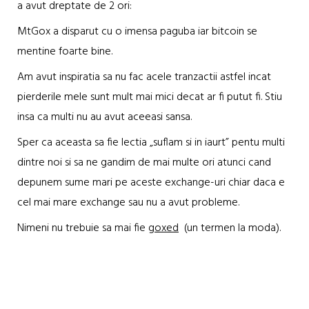
a avut dreptate de 2 ori:
MtGox a disparut cu o imensa paguba iar bitcoin se
mentine foarte bine.
Am avut inspiratia sa nu fac acele tranzactii astfel incat
pierderile mele sunt mult mai mici decat ar fi putut fi. S
tiu
insa ca multi nu au avut aceeasi sansa.
Sper ca aceasta sa fie lectia „suflam si in iaurt” pentu multi
dintre noi si sa ne gandim de mai multe ori atunci cand
depunem sume mari pe aceste exchange-uri chiar daca e
cel mai mare exchange sau nu a avut probleme.
Nimeni nu trebuie sa mai fie
goxed
(un termen la moda).