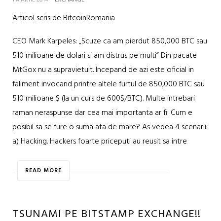
1 MARTIE 2014
EXCHANGE
Articol scris de BitcoinRomania
CEO Mark Karpeles: „Scuze ca am pierdut 850,000 BTC sau
510 milioane de dolari si am distrus pe multi” Din pacate
MtGox nu a supravietuit. Incepand de azi este oficial in
faliment invocand printre altele furtul de 850,000 BTC sau
510 milioane $ (la un curs de 600$/BTC). Multe intrebari
raman neraspunse dar cea mai importanta ar fi: Cum e
posibil sa se fure o suma ata de mare? As vedea 4 scenarii:
a) Hacking. Hackers foarte priceputi au reusit sa intre
READ MORE
TSUNAMI PE BITSTAMP EXCHANGE!!