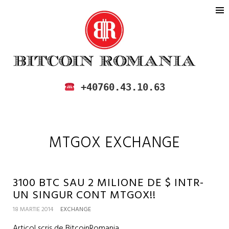
BITCOIN ROMANIA
CUMPARA SI VINDE BITCOIN IN
+40760.43.10.63
ROMANIA
MTGOX EXCHANGE
3100 BTC SAU 2 MILIONE DE $ INTR-
UN SINGUR CONT MTGOX!!
18 MARTIE 2014
EXCHANGE
Articol scris de BitcoinRomania