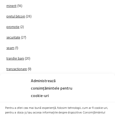
minerit
(18)
pretul bitcoin
(28)
promotie
(2)
securitate
(27)
spam
(1)
transfer bani
(20)
tranzactionare
(9)
Uncategorized
(20)
Administrează
consimțămintele pentru
cookie-uri
Pentru a oferi cea mai bună experiență, folosim tehnologii, cum ar fi cookie-uri,
pentru a stoca și/sau accesa informațiile despre dispozitive. Consimțământul