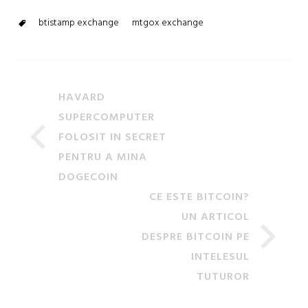
btistamp exchange
mtgox exchange
HAVARD
SUPERCOMPUTER
FOLOSIT IN SECRET
PENTRU A MINA
DOGECOIN
CE ESTE BITCOIN?
UN ARTICOL
DESPRE BITCOIN PE
INTELESUL
TUTUROR