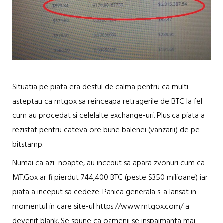
Situatia pe piata era destul de calma pentru ca multi
asteptau ca mtgox sa reinceapa retragerile de BTC la fel
cum au procedat si celelalte exchange-uri. Plus ca piata a
rezistat pentru cateva ore bune balenei (vanzarii) de pe
bitstamp.
Numai ca azi noapte, au inceput sa apara zvonuri cum ca
MT.Gox ar fi pierdut 744,400 BTC (peste $350 milioane) iar
piata a inceput sa cedeze. Panica generala s-a lansat in
momentul in care site-ul https://www.mtgox.com/ a
devenit blank. Se spune ca oamenii se inspaimanta mai