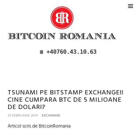
BITCOIN ROMANIA
CUMPARA SI VINDE BITCOIN IN
☎️ +40760.43.10.63
ROMANIA
TSUNAMI PE BITSTAMP EXCHANGE!!
CINE CUMPARA BTC DE 5 MILIOANE
DE DOLARI?
25 FEBRUARIE 2014
EXCHANGE
Articol scris de BitcoinRomania