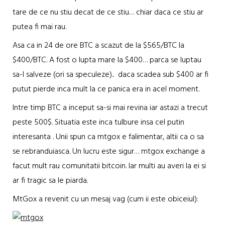
tare de ce nu stiu decat de ce stiu… chiar daca ce stiu ar
putea fi mai rau.
Asa ca in 24 de ore BTC a scazut de la $565/BTC la
$400/BTC. A fost o lupta mare la $400… parca se luptau
sa-l salveze (ori sa speculeze).. daca scadea sub $400 ar fi
putut pierde inca mult la ce panica era in acel moment.
Intre timp BTC a inceput sa-si mai revina iar astazi a trecut
peste 500$. Situatia este inca tulbure insa cel putin
interesanta . Unii spun ca mtgox e falimentar, altii ca o sa
se rebranduiasca. Un lucru este sigur… mtgox exchange a
facut mult rau comunitatii bitcoin. Iar multi au averi la ei si
ar fi tragic sa le piarda.
MtGox a revenit cu un mesaj vag (cum ii este obiceiul):