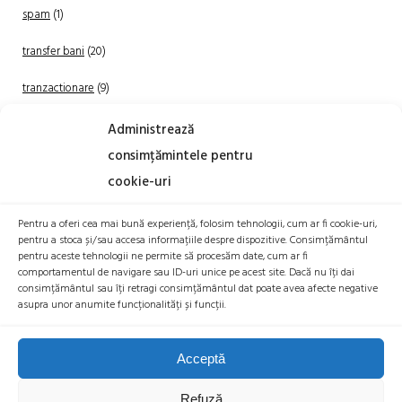
spam
(1)
transfer bani
(20)
tranzactionare
(9)
Uncategorized
(20)
Administrează
consimțămintele pentru
cookie-uri
Pentru a oferi cea mai bună experiență, folosim tehnologii, cum ar fi cookie-uri,
pentru a stoca și/sau accesa informațiile despre dispozitive. Consimțământul
pentru aceste tehnologii ne permite să procesăm date, cum ar fi
comportamentul de navigare sau ID-uri unice pe acest site. Dacă nu îți dai
TRANZACTIONEAZA
consimțământul sau îți retragi consimțământul dat poate avea afecte negative
asupra unor anumite funcționalități și funcții.
Acceptă
Refuză