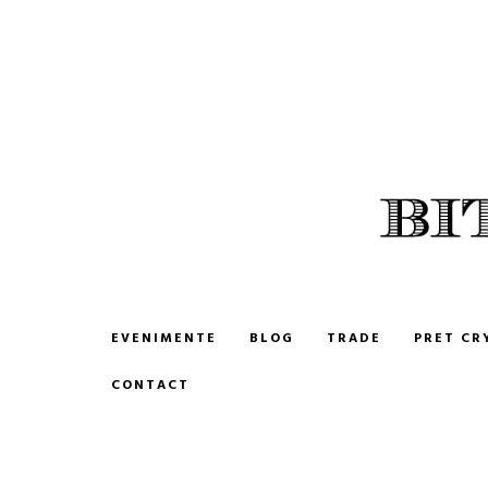
BITCOIN ROMANIA
CUMPARA SI VINDE BITCOIN
EVENIMENTE
BLOG
TRADE
PRET CR
CONTACT