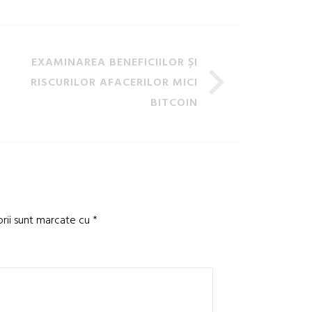
EXAMINAREA BENEFICIILOR ȘI
RISCURILOR AFACERILOR MICI
BITCOIN
orii sunt marcate cu
*