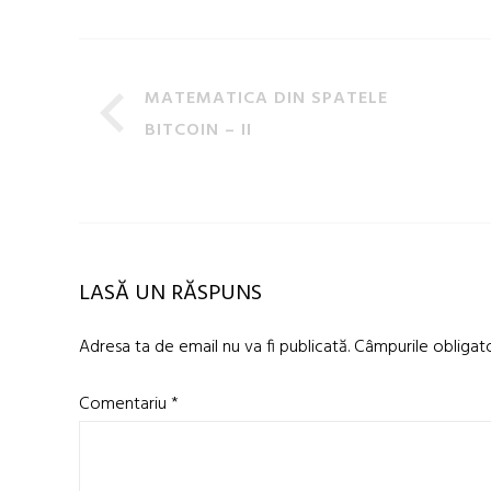
MATEMATICA DIN SPATELE
BITCOIN – II
LASĂ UN RĂSPUNS
Adresa ta de email nu va fi publicată.
Câmpurile obligat
Comentariu
*