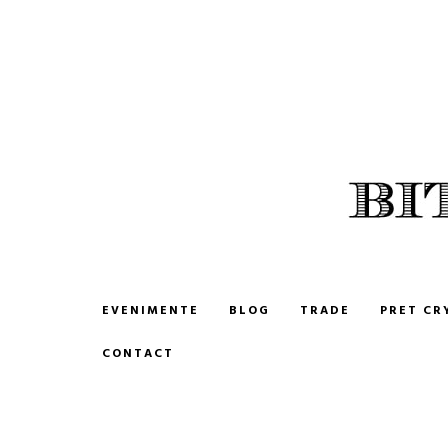
BITCOIN ROMANIA
CUMPARA SI VINDE BITCOIN
EVENIMENTE
BLOG
TRADE
PRET CR
CONTACT