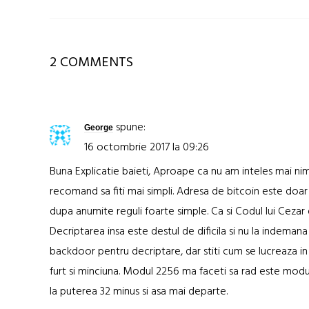
2 COMMENTS
spune:
George
16 octombrie 2017 la 09:26
Buna Explicatie baieti, Aproape ca nu am inteles mai nim
recomand sa fiti mai simpli. Adresa de bitcoin este doa
dupa anumite reguli foarte simple. Ca si Codul lui Cezar d
Decriptarea insa este destul de dificila si nu la indemana 
backdoor pentru decriptare, dar stiti cum se lucreaza in
furt si minciuna. Modul 2256 ma faceti sa rad este modu
la puterea 32 minus si asa mai departe.