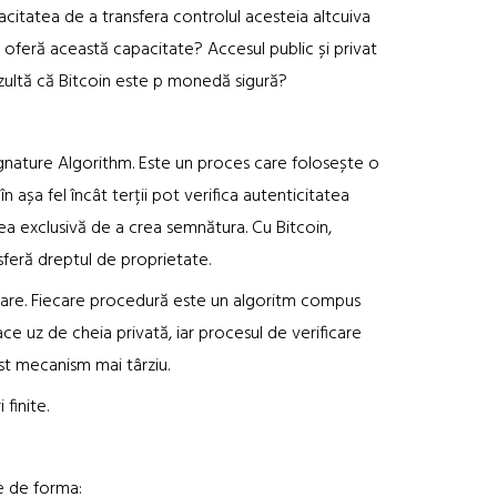
acitatea de a transfera controlul acesteia altcuiva
e oferă această capacitate? Accesul public și privat
zultă că Bitcoin este p monedă sigură?
ignature Algorithm. Este un proces care folosește o
n așa fel încât terții pot verifica autenticitatea
ea exclusivă de a crea semnătura. Cu Bitcoin,
sferă dreptul de proprietate.
care. Fiecare procedură este un algoritm compus
ce uz de cheia privată, iar procesul de verificare
t mecanism mai târziu.
 finite.
e de forma: