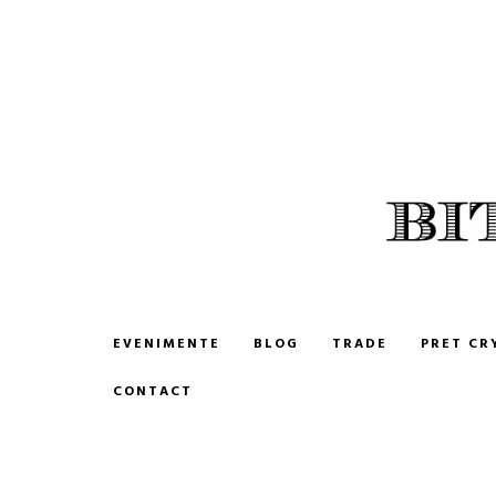
BITCOIN ROMANIA
CUMPARA SI VINDE BITCOIN
EVENIMENTE
BLOG
TRADE
PRET CR
CONTACT