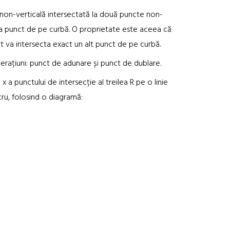
ie non-verticală intersectată la două puncte non-
ea punct de pe curbă. O proprietate este aceea că
t va intersecta exact un alt punct de pe curbă.
erațiuni: punct de adunare și punct de dublare.
 x a punctului de intersecție al treilea R pe o linie
cru, folosind o diagramă: