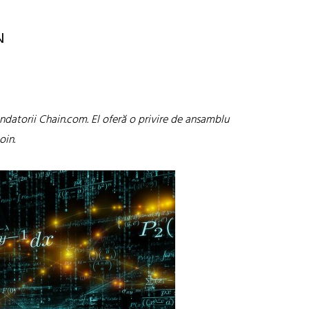
N
ondatorii Chain.com. El oferă o privire de ansamblu
oin.