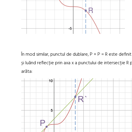
În mod similar, punctul de dublare, P + P = R este definit 
și luând reflecție prin axa x a punctului de intersecție 
arăta: