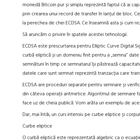
monedă Bitcoin pur și simplu reprezintă faptul că ai cap
prin crearea unui record de transfer în lanțul de bloc. C
la perechea de chei ECDSA. Ce înseamnă asta și cum re
Să aruncăm o privire în spatele acestei tehnologii.
ECDSA este prescurtarea pentru Elliptic Curve Digital S
curbă eliptică și un domeniu finit pentru a „semna” date î
semnăturii în timp ce semnatarul își păstrează capacitat
datele care sunt semnat reprezintă tranzacția care tran
ECDSA are proceduri separate pentru semnare și verifi
din câteva operații aritmetice. Algoritmul de semnare fa
face uz de cheia publică. Vom arăta un exemplu de aces
Dar, mai întâi, un curs intensiv pe curbe eliptice și corpuri
Curbe eliptice
O curbă eliptică este reprezentată algebric ca o ecuați