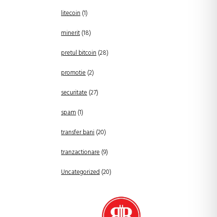
litecoin
(1)
minerit
(18)
pretul bitcoin
(28)
promotie
(2)
securitate
(27)
spam
(1)
transfer bani
(20)
tranzactionare
(9)
Uncategorized
(20)