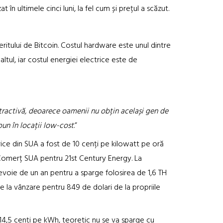
 în ultimele cinci luni, la fel cum și prețul a scăzut.
eritului de Bitcoin. Costul hardware este unul dintre
ltul, iar costul energiei electrice este de
tractivă, deoarece oamenii nu obțin același gen de
pun în locații low-cost
.”
ice din SUA a fost de 10 cenți pe kilowatt pe oră
 Comerț SUA pentru 21st Century Energy. La
 nevoie de un an pentru a sparge folosirea de 1,6 TH
e la vânzare pentru 849 de dolari de la propriile
 14,5 cenți pe kWh, teoretic nu se va sparge cu