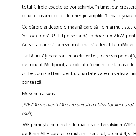
totul. Cifrele exacte se vor schimba în timp, dar creșter
cu un consum ridicat de energie amplifică chiar ușoare cr
Ce părere ai despre o mașină care să fie mai mult stat
în stoc) oferă 3,5 TH pe secundă, la doar sub 2 kW, pent
Aceasta pare să lucreze mult mai rău decât TerraMiner, la
Există unități care sunt mai eficiente și care vin pe pia
de minerit Multipool, a explicat că minerii de la casa d
curbei, punând bani pentru o unitate care nu va livra luni d
contează.
McKenna a spus:
„
Până în momentul în care unitatea utilizatorului gazdă 
mult
„.
IWE primește numerele de mai sus pe TerraMiner ASIC ut
de 16nm AIRE care este mult mai rentabil, oferind 4,5 TH /