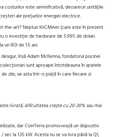
ea costurilor este semnificativă, deoarece unitățile
eșteri ale prețurilor energiei electrice.
-of-the-art? Neptun KnCMiner (care este în prezent
ru o investiție de hardware de 5.995 de dolari.
 un ROI de 1.5 ani.
ță, desigur, însă Adam McKenna, fondatorul piscinei
e colecționari sunt aproape întotdeauna în spatele
e zile, iar asta într-o piață în care fiecare zi
este livrată, dificultatea crește cu 20-30% sau mai
ilizate, dar CoinTerra promovează un dispozitiv
 sec la 1.35 kW. Acesta nu se va livra până la Q1,