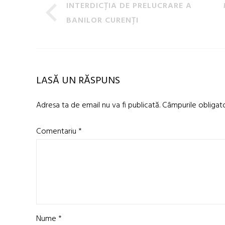
INTERDICȚIA DE PRELUCRARE A
BANILOR CURENȚI
LASĂ UN RĂSPUNS
Adresa ta de email nu va fi publicată.
Câmpurile obligat
Comentariu
*
Nume
*