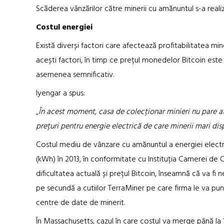
Scăderea vânzărilor către minerii cu amănuntul s-a realizat
Costul energiei
Există diverși factori care afectează profitabilitatea min
acești factori, în timp ce prețul monedelor Bitcoin este a
asemenea semnificativ.
Iyengar a spus:
„
În acest moment, casa de colecționar minieri nu pare a
prețuri pentru energie electrică de care minerii mari dis
Costul mediu de vânzare cu amănuntul a energiei electr
(kWh) în 2013, în conformitate cu Instituția Camerei de
dificultatea actuală și prețul Bitcoin, înseamnă că va fi
pe secundă a cutiilor TerraMiner pe care firma le va pun
centre de date de minerit.
În Massachusetts, cazul în care costul va merge până la