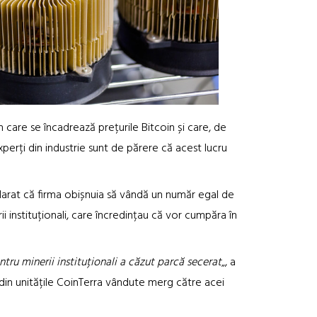
în care se încadrează prețurile Bitcoin și care, de
perți din industrie sunt de părere că acest lucru
clarat că firma obișnuia să vândă un număr egal de
rii instituționali, care încredințau că vor cumpăra în
tru minerii instituționali a căzut parcă secerat
„, a
in unitățile CoinTerra vândute merg către acei