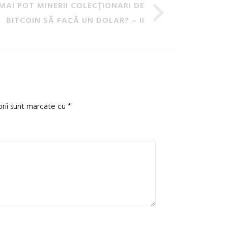
MAI POT MINERII COLECȚIONARI DE
BITCOIN SĂ FACĂ UN DOLAR? – II
orii sunt marcate cu
*