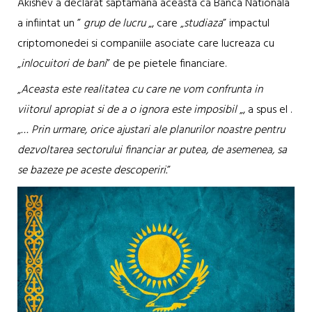
Akishev a declarat saptamana aceasta ca Banca Nationala
a infiintat un ”
grup de lucru
„, care „
studiaza
” impactul
criptomonedei si companiile asociate care lucreaza cu
„
inlocuitori de bani
” de pe pietele financiare.
„
Aceasta este realitatea cu care ne vom confrunta in
viitorul apropiat si de a o ignora este imposibil
„, a spus el .
„
… Prin urmare, orice ajustari ale planurilor noastre pentru
dezvoltarea sectorului financiar ar putea, de asemenea, sa
se bazeze pe aceste descoperiri.
”