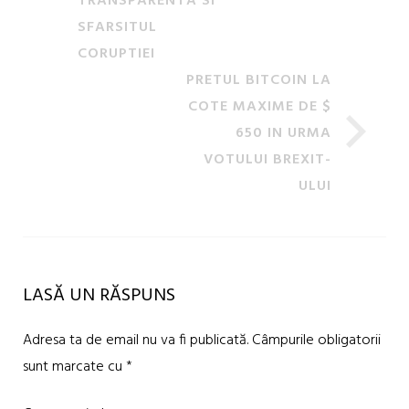
TRANSPARENTA SI
SFARSITUL
CORUPTIEI
PRETUL BITCOIN LA
COTE MAXIME DE $
650 IN URMA
VOTULUI BREXIT-
ULUI
LASĂ UN RĂSPUNS
Adresa ta de email nu va fi publicată.
Câmpurile obligatorii
sunt marcate cu
*