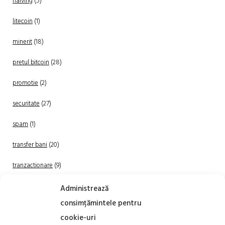
halving
(5)
litecoin
(1)
minerit
(18)
pretul bitcoin
(28)
promotie
(2)
securitate
(27)
spam
(1)
transfer bani
(20)
tranzactionare
(9)
Uncategorized
(20)
Administrează
consimțămintele pentru
cookie-uri