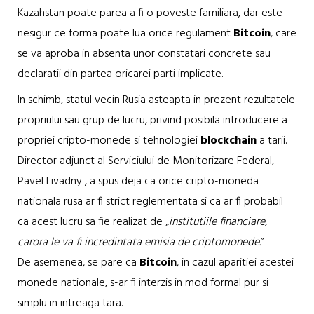
Kazahstan poate parea a fi o poveste familiara, dar este
nesigur ce forma poate lua orice regulament
Bitcoin
, care
se va aproba in absenta unor constatari concrete sau
declaratii din partea oricarei parti implicate.
In schimb, statul vecin Rusia asteapta in prezent rezultatele
propriului sau grup de lucru, privind posibila introducere a
propriei cripto-monede si tehnologiei
blockchain
a tarii.
Director adjunct al Serviciului de Monitorizare Federal,
Pavel Livadny , a spus deja ca orice cripto-moneda
nationala rusa ar fi strict reglementata si ca ar fi probabil
ca acest lucru sa fie realizat de „
institutiile financiare,
carora le va fi incredintata emisia de criptomonede.
”
De asemenea, se pare ca
Bitcoin
, in cazul aparitiei acestei
monede nationale, s-ar fi interzis in mod formal pur si
simplu in intreaga tara.