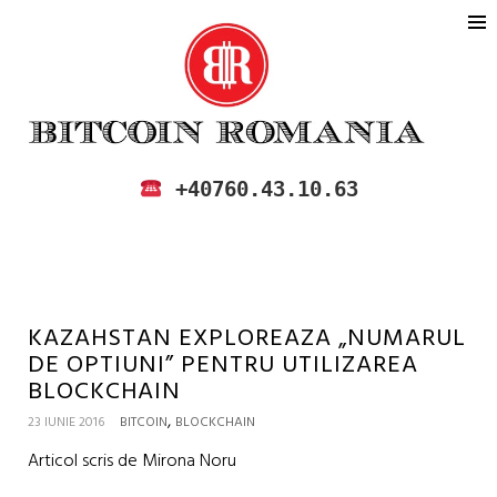
BITCOIN ROMANIA
CUMPARA SI VINDE BITCOIN IN
+40760.43.10.63
ROMANIA
KAZAHSTAN EXPLOREAZA „NUMARUL
DE OPTIUNI” PENTRU UTILIZAREA
BLOCKCHAIN
,
23 IUNIE 2016
BITCOIN
BLOCKCHAIN
Articol scris de Mirona Noru