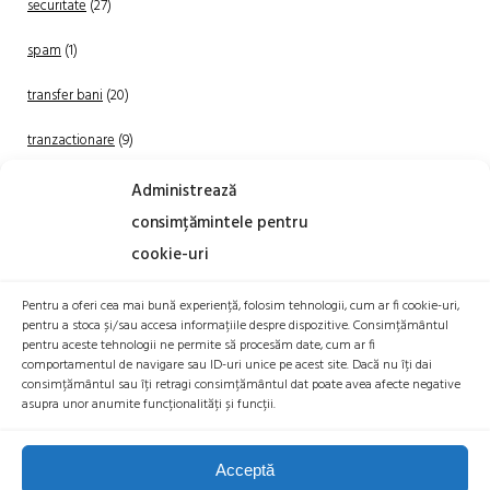
securitate
(27)
spam
(1)
transfer bani
(20)
tranzactionare
(9)
Uncategorized
(20)
Administrează
consimțămintele pentru
cookie-uri
Pentru a oferi cea mai bună experiență, folosim tehnologii, cum ar fi cookie-uri,
pentru a stoca și/sau accesa informațiile despre dispozitive. Consimțământul
pentru aceste tehnologii ne permite să procesăm date, cum ar fi
comportamentul de navigare sau ID-uri unice pe acest site. Dacă nu îți dai
TRANZACTIONEAZA
consimțământul sau îți retragi consimțământul dat poate avea afecte negative
asupra unor anumite funcționalități și funcții.
Acceptă