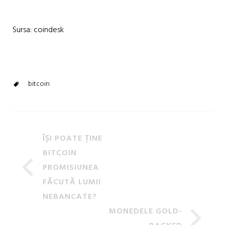
Sursa: coindesk
bitcoin
ÎȘI POATE ȚINE
BITCOIN
PROMISIUNEA
FĂCUTĂ LUMII
NEBANCATE?
MONEDELE GOLD-