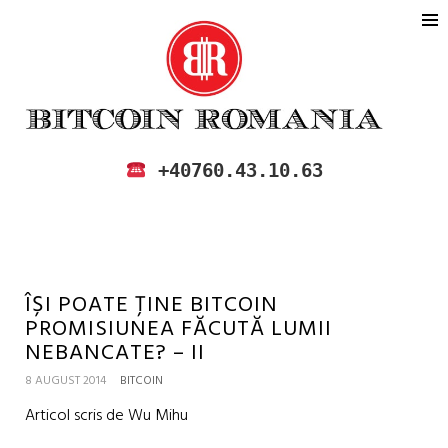
BITCOIN ROMANIA
CUMPARA SI VINDE BITCOIN IN
+40760.43.10.63
ROMANIA
ÎȘI POATE ȚINE BITCOIN
PROMISIUNEA FĂCUTĂ LUMII
NEBANCATE? – II
8 AUGUST 2014
BITCOIN
Articol scris de Wu Mihu