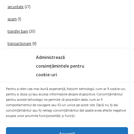
securitate
(27)
spam
(1)
transfer bani
(20)
tranzactionare
(9)
Uncategorized
(20)
Administrează
consimțămintele pentru
cookie-uri
Pentru a oferi cea mai bună experiență, folosim tehnologii, cum ar fi cookie-uri,
pentru a stoca și/sau accesa informațiile despre dispozitive. Consimțământul
pentru aceste tehnologii ne permite să procesăm date, cum ar fi
comportamentul de navigare sau ID-uri unice pe acest site. Dacă nu îți dai
TRANZACTIONEAZA
consimțământul sau îți retragi consimțământul dat poate avea afecte negative
asupra unor anumite funcționalități și funcții.
Acceptă