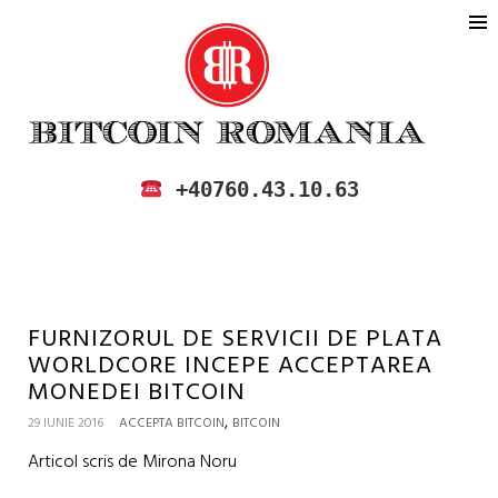
BITCOIN ROMANIA
CUMPARA SI VINDE BITCOIN IN
+40760.43.10.63
ROMANIA
FURNIZORUL DE SERVICII DE PLATA
WORLDCORE INCEPE ACCEPTAREA
MONEDEI BITCOIN
,
29 IUNIE 2016
ACCEPTA BITCOIN
BITCOIN
Articol scris de Mirona Noru