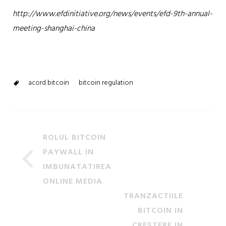
http://www.efdinitiative.org/news/events/efd-9th-annual-
meeting-shanghai-china
acord bitcoin
bitcoin regulation
ROLUL BITCOIN
PAYWALL IN
IMBUNATATIREA
ONLINE MEDIA
TRANZACTIILE
BITCOIN IN
CRESTERE IN