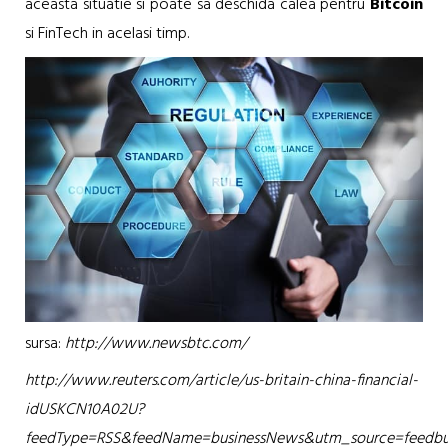
aceasta situatie si poate sa deschida calea pentru
Bitcoin
si FinTech in acelasi timp.
sursa:
http://www.newsbtc.com/
http://www.reuters.com/article/us-britain-china-financial-
idUSKCN10A02U?
feedType=RSS&feedName=businessNews&utm_source=feedb