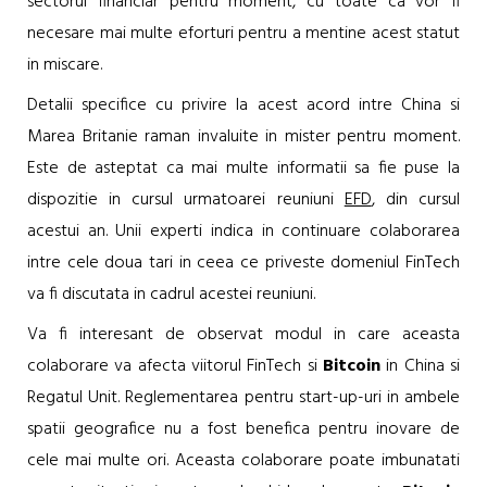
sectorul financiar pentru moment, cu toate ca vor fi
necesare mai multe eforturi pentru a mentine acest statut
in miscare.
Detalii specifice cu privire la acest acord intre China si
Marea Britanie raman invaluite in mister pentru moment.
Este de asteptat ca mai multe informatii sa fie puse la
dispozitie in cursul urmatoarei reuniuni
EFD
, din cursul
acestui an. Unii experti indica in continuare colaborarea
intre cele doua tari in ceea ce priveste domeniul FinTech
va fi discutata in cadrul acestei reuniuni.
Va fi interesant de observat modul in care aceasta
colaborare va afecta viitorul FinTech si
Bitcoin
in China si
Regatul Unit. Reglementarea pentru start-up-uri in ambele
spatii geografice nu a fost benefica pentru inovare de
cele mai multe ori. Aceasta colaborare poate imbunatati