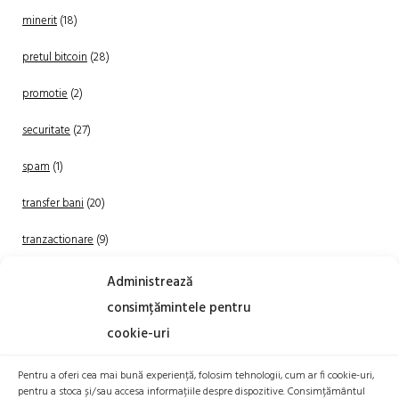
minerit
(18)
pretul bitcoin
(28)
promotie
(2)
securitate
(27)
spam
(1)
transfer bani
(20)
tranzactionare
(9)
Uncategorized
(20)
Administrează
consimțămintele pentru
cookie-uri
Pentru a oferi cea mai bună experiență, folosim tehnologii, cum ar fi cookie-uri,
pentru a stoca și/sau accesa informațiile despre dispozitive. Consimțământul