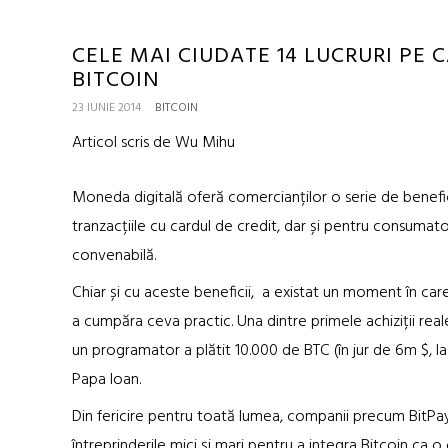
CELE MAI CIUDATE 14 LUCRURI PE 
BITCOIN
23 IUNIE 2014
BITCOIN
Articol scris de Wu Mihu
Moneda digitală oferă comercianților o serie de benefici
tranzacțiile cu cardul de credit, dar și pentru consumator
convenabilă.
Chiar și cu aceste beneficii, a existat un moment în care
a cumpăra ceva practic. Una dintre primele achiziții real
un programator a plătit 10.000 de BTC (în jur de 6m $, la
Papa Ioan.
Din fericire pentru toată lumea, companii precum BitPay
întreprinderile mici și mari pentru a integra Bitcoin ca o