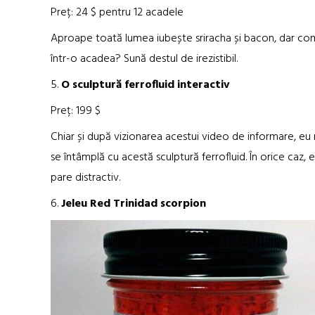
Preț: 24 $ pentru 12 acadele
Aproape toată lumea iubește sriracha și bacon, dar com
într-o acadea? Sună destul de irezistibil.
5.
O sculptură ferrofluid interactiv
Preț: 199 $
Chiar și după vizionarea acestui video de informare, eu 
se întâmplă cu acestă sculptură ferrofluid. În orice caz, eu
pare distractiv.
6.
Jeleu Red Trinidad scorpion