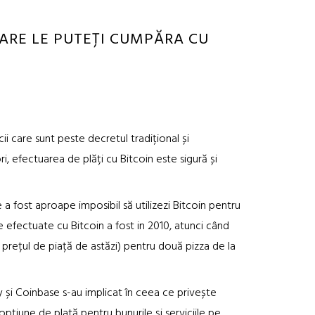
CARE LE PUTEȚI CUMPĂRA CU
i care sunt peste decretul tradițional și
i, efectuarea de plăți cu Bitcoin este sigură și
 a fost aproape imposibil să utilizezi Bitcoin pentru
e efectuate cu Bitcoin a fost in 2010, atunci când
 prețul de piață de astăzi) pentru două pizza de la
 și Coinbase s-au implicat în ceea ce privește
 opțiune de plată pentru bunurile și serviciile pe