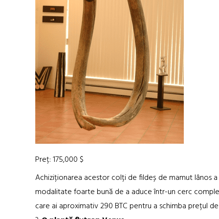
Preț: 175,000 $
Achiziționarea acestor colți de fildeș de mamut lânos a sp
modalitate foarte bună de a aduce într-un cerc complet lu
care ai aproximativ 290 BTC pentru a schimba prețul de 