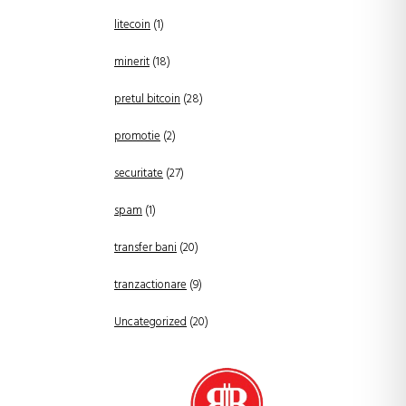
litecoin
(1)
minerit
(18)
pretul bitcoin
(28)
promotie
(2)
securitate
(27)
spam
(1)
transfer bani
(20)
tranzactionare
(9)
Uncategorized
(20)