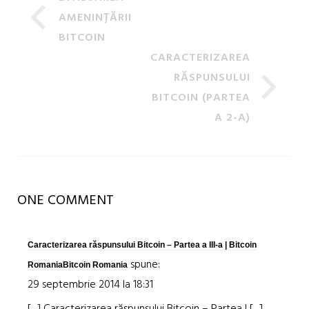
AMENINȚĂRII
BITCOIN
CARACTERIZAREA
RĂSPUNSULUI
BITCOIN (PARTEA
A 2-A)
ONE COMMENT
Caracterizarea răspunsului Bitcoin – Partea a III-a | Bitcoin
spune:
RomaniaBitcoin Romania
29 septembrie 2014 la 18:31