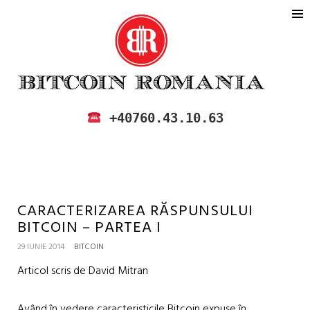
BITCOIN ROMANIA
CUMPARA SI VINDE BITCOIN IN
+40760.43.10.63
ROMANIA
CARACTERIZAREA RĂSPUNSULUI
BITCOIN – PARTEA I
29 IUNIE 2014
BITCOIN
Articol scris de David Mitran
Având în vedere caracteristicile Bitcoin expuse în