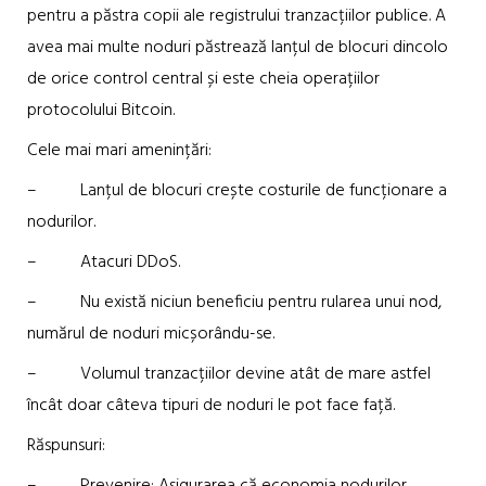
pentru a păstra copii ale registrului tranzacțiilor publice. A
avea mai multe noduri păstrează lanțul de blocuri dincolo
de orice control central și este cheia operațiilor
protocolului Bitcoin.
Cele mai mari amenințări:
– Lanțul de blocuri crește costurile de funcționare a
nodurilor.
– Atacuri DDoS.
– Nu există niciun beneficiu pentru rularea unui nod,
numărul de noduri micșorându-se.
– Volumul tranzacțiilor devine atât de mare astfel
încât doar câteva tipuri de noduri le pot face față.
Răspunsuri: