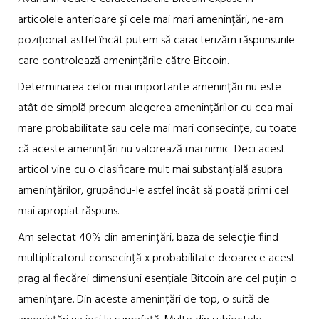
articolele anterioare și cele mai mari amenințări, ne-am
poziționat astfel încât putem să caracterizăm răspunsurile
care controlează amenințările către Bitcoin.
Determinarea celor mai importante amenințări nu este
atât de simplă precum alegerea amenințărilor cu cea mai
mare probabilitate sau cele mai mari consecințe, cu toate
că aceste amenințări nu valorează mai nimic. Deci acest
articol vine cu o clasificare mult mai substanțială asupra
amenințărilor, grupându-le astfel încât să poată primi cel
mai apropiat răspuns.
Am selectat 40% din amenințări, baza de selecție fiind
multiplicatorul consecință x probabilitate deoarece acest
prag al fiecărei dimensiuni esențiale Bitcoin are cel puțin o
amenințare. Din aceste amenințări de top, o suită de