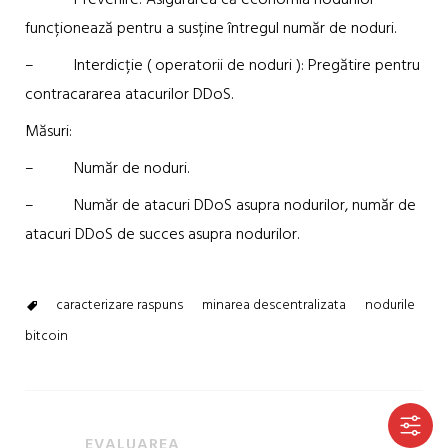
– Prevenire: Asigurarea că economia nodurilor
funcționează pentru a susține întregul număr de noduri.
– Interdicție ( operatorii de noduri ): Pregătire pentru
contracararea atacurilor DDoS.
Măsuri:
– Număr de noduri.
– Număr de atacuri DDoS asupra nodurilor, număr de
atacuri DDoS de succes asupra nodurilor.
caracterizare raspuns
minarea descentralizata
nodurile
bitcoin
EVALUAREA