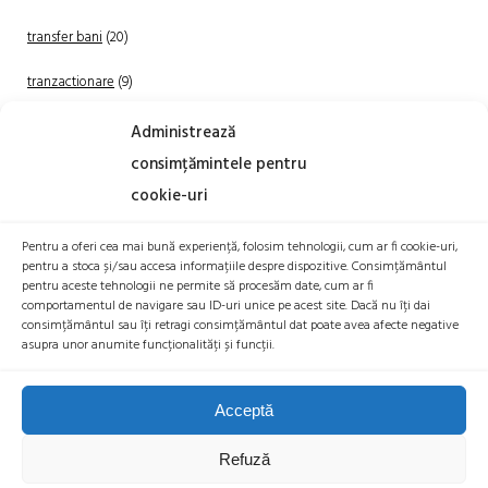
transfer bani
(20)
tranzactionare
(9)
Uncategorized
(20)
Administrează
consimțămintele pentru
cookie-uri
Pentru a oferi cea mai bună experiență, folosim tehnologii, cum ar fi cookie-uri,
pentru a stoca și/sau accesa informațiile despre dispozitive. Consimțământul
pentru aceste tehnologii ne permite să procesăm date, cum ar fi
comportamentul de navigare sau ID-uri unice pe acest site. Dacă nu îți dai
TRANZACTIONEAZA
consimțământul sau îți retragi consimțământul dat poate avea afecte negative
asupra unor anumite funcționalități și funcții.
Acceptă
Refuză