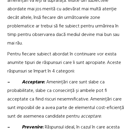
amenințări va ieși la suprafață. Multe din subiectele
abordate mai jos merită cu adevărat mai multă atenție
decât altele, însă fiecare din următoarele zone
problematice ar trebui să fie subiect pentru urmărirea în
timp pentru observarea dacă mediul devine mai bun sau
mai rău.
Pentru fiecare subiect abordat în continuare vor exista
anumite tipuri de răspunsuri care îi sunt apropiate. Aceste
răspunsuri se împart în 4 categorii:
–
Acceptare
:
Amenințări care sunt slabe ca
probabilitate, slabe ca consecință și ambele pot fi
acceptate ca fiind riscuri nesemnificative. Amenințări care
sunt imposibil de a avea parte de elementul cost-eficiență
sunt de asemenea candidate pentru
acceptare
.
–
Prevenire
:
Răspunsul ideal, în cazul în care acesta