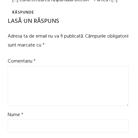
[…] Caracterizarea răspunsului Bitcoin – Partea I […]
RĂSPUNDE
LASĂ UN RĂSPUNS
Adresa ta de email nu va fi publicată.
Câmpurile obligatorii
sunt marcate cu
*
Comentariu
*
Nume
*