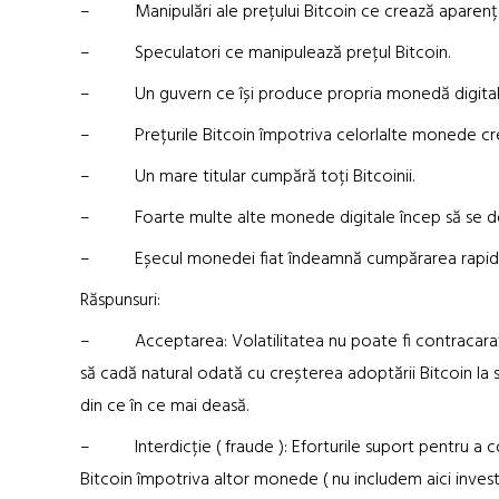
– Manipulări ale prețului Bitcoin ce crează aparențele
– Speculatori ce manipulează prețul Bitcoin.
– Un guvern ce își produce propria monedă digital
– Prețurile Bitcoin împotriva celorlalte monede cre
– Un mare titular cumpără toți Bitcoinii.
– Foarte multe alte monede digitale încep să se de
– Eșecul monedei fiat îndeamnă cumpărarea rapidă a
Răspunsuri:
– Acceptarea: Volatilitatea nu poate fi contracarată 
să cadă natural odată cu creșterea adoptării Bitcoin la
din ce în ce mai deasă.
– Interdicție ( fraude ): Eforturile suport pentru a co
Bitcoin împotriva altor monede ( nu includem aici investiț