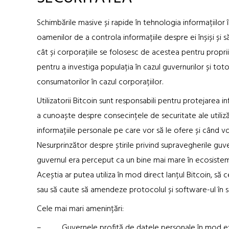
Schimbările masive și rapide în tehnologia informațiilor 
oamenilor de a controla informațiile despre ei înșiși și 
cât și corporațiile se folosesc de acestea pentru proprii
pentru a investiga populația în cazul guvernurilor și tot
consumatorilor în cazul corporațiilor.
Utilizatorii Bitcoin sunt responsabili pentru protejarea i
a cunoaște despre consecințele de securitate ale utiliză
informațiile personale pe care vor să le ofere și când vor
Nesurprinzător despre știrile privind supravegherile guve
guvernul era perceput ca un bine mai mare în ecosistemu
Aceștia ar putea utiliza în mod direct lanțul Bitcoin, să 
sau să caute să amendeze protocolul și software-ul în sc
Cele mai mari amenințări:
– Guvernele profită de datele personale în mod exces