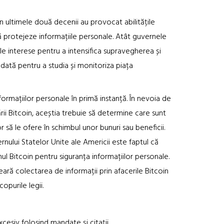
în ultimele două decenii au provocat abilitățile
să protejeze informațiile personale. Atât guvernele
le interese pentru a intensifica supravegherea și
odată pentru a studia și monitoriza piața
nformațiilor personale în primă instanță. În nevoia de
rii Bitcoin, aceștia trebuie să determine care sunt
 să le ofere în schimbul unor bunuri sau beneficii.
rnului Statelor Unite ale Americii este faptul că
l Bitcoin pentru siguranța informațiilor personale.
ceară colectarea de informații prin afacerile Bitcoin
opurile legii.
iv folosind mandate și citații.