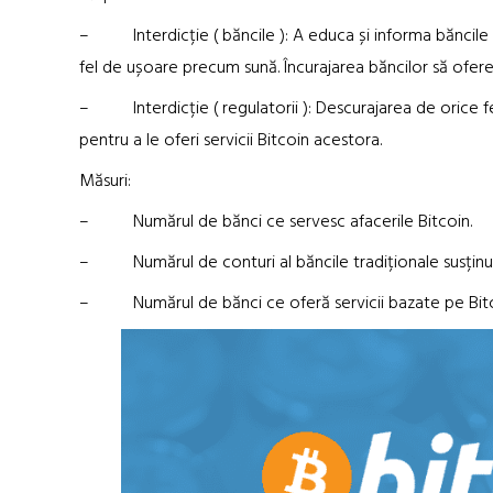
– Interdicție ( băncile ): A educa și informa băncile de
fel de ușoare precum sună. Încurajarea băncilor să ofere se
– Interdicție ( regulatorii ): Descurajarea de orice fel
pentru a le oferi servicii Bitcoin acestora.
Măsuri:
– Numărul de bănci ce servesc afacerile Bitcoin.
– Numărul de conturi al băncile tradiționale susținute
– Numărul de bănci ce oferă servicii bazate pe Bitc