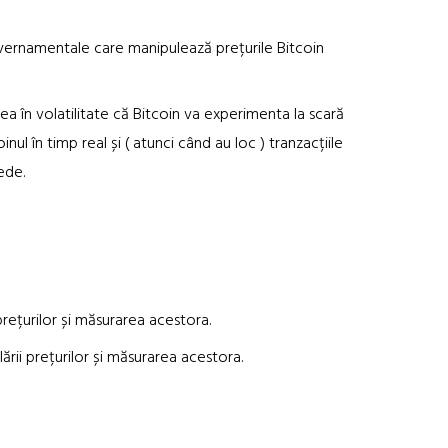
uvernamentale care manipulează prețurile Bitcoin
n volatilitate că Bitcoin va experimenta la scară
 în timp real și ( atunci când au loc ) tranzacțiile
ede.
țurilor și măsurarea acestora.
 prețurilor și măsurarea acestora.