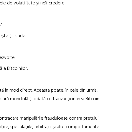
 de volatilitate și neîncredere.
ă.
ște și scade.
zvolte.
 Bitcoinilor.
în mod direct. Aceasta poate, în cele din urmă,
 scară mondială și odată cu tranzacționarea Bitcoin
ntracara manipulările frauduloase contra prețului
iile, speculațiile, arbitrajul și alte comportamente