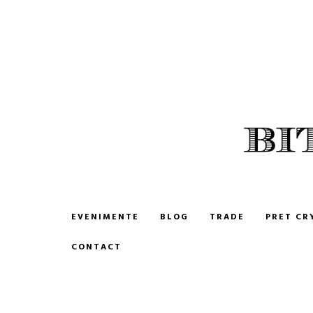
BITCOIN ROMANIA
CUMPARA SI VINDE BITCOIN
EVENIMENTE
BLOG
TRADE
PRET CR
CONTACT