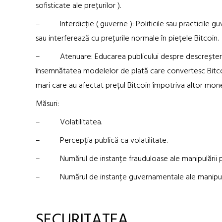
sofisticate ale prețurilor ).
– Interdicție ( guverne ): Politicile sau practicile g
sau interferează cu prețurile normale în piețele Bitcoin.
– Atenuare: Educarea publicului despre descreșterea î
însemnătatea modelelor de plată care convertesc Bitcoinul
mari care au afectat prețul Bitcoin împotriva altor mon
Măsuri:
– Volatilitatea.
– Percepția publică ca volatilitate.
– Numărul de instanțe frauduloase ale manipulării pre
– Numărul de instanțe guvernamentale ale manipulării
SECURITATEA