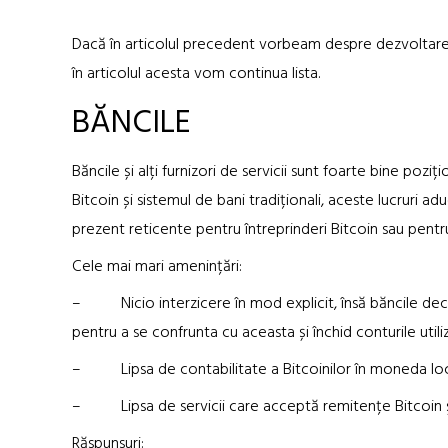
Dacă în articolul precedent vorbeam despre dezvoltarea
în articolul acesta vom continua lista.
BĂNCILE
Băncile și alți furnizori de servicii sunt foarte bine pozi
Bitcoin și sistemul de bani tradiționali, aceste lucruri ad
prezent reticente pentru întreprinderi Bitcoin sau pentru a
Cele mai mari amenințări:
– Nicio interzicere în mod explicit, însă băncile decid
pentru a se confrunta cu aceasta și închid conturile utiliz
– Lipsa de contabilitate a Bitcoinilor în moneda loc
– Lipsa de servicii care acceptă remitențe Bitcoin și
Răspunsuri: