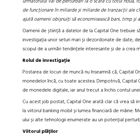
următorului val de perturbări la o scară cu totul nouă, fo
de funcționare în miliarde și miliarde de tranzacții ale c
ajută oamenii obișnuiți să economisească bani, timp și ag
Oamenii de știință a datelor de la Capital One trebuie s
investigația unor seturi mari și dezordonate de date, de 
scopul de a urmări tendințele interesante și de a crea 
Rolul de investigație
Postarea de locuri de muncă nu înseamnă că, Capital One
monedelor încă, cu toate acestea. Dimpotrivă, Capital O
de monedele digitale, iar anul trecut a închis contul un
Cu acest job postat, Capital One arată clar că vrea să in
la viitorul banking mobil și lumea financiară de mâine. 
ului și alte tehnologii enumerate au un potențial perturb
Viitorul plăților