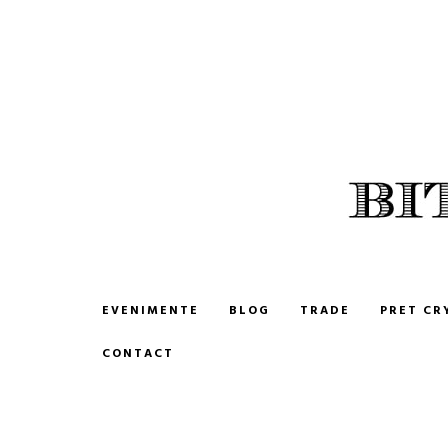
BITCOIN ROMANIA
CUMPARA SI VINDE BITCOIN
EVENIMENTE
BLOG
TRADE
PRET CR
CONTACT