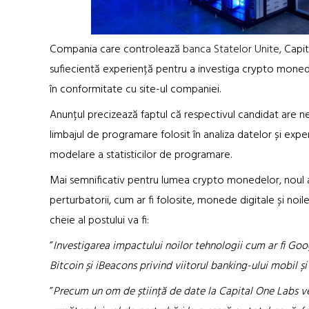
Compania care controlează
banca Statelor Unite,
Capit
sufiecientă experiență pentru a investiga crypto monede
în conformitate cu site-ul companiei.
Anunțul precizează faptul că respectivul candidat are 
limbajul de programare folosit în analiza datelor și exp
modelare a statisticilor de programare.
Mai semnificativ pentru lumea crypto monedelor, noul a
perturbatorii, cum ar fi folosite, monede digitale și noi
cheie al postului va fi:
”
Investigarea impactului noilor tehnologii cum ar fi Goog
Bitcoin și iBeacons privind viitorul banking-ului mobil ș
”
Precum un om de știință de date la Capital One Labs vei