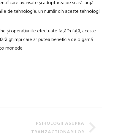
entificare avansate și adoptarea pe scară largă
iile de tehnologie, un număr din aceste tehnologii
e și operațiuniile efectuate față în față, aceste
 fără ghimpi care ar putea beneficia de o gamă
ypto monede.
PSIHOLOGII ASUPRA
TRANZACTIONARILOR