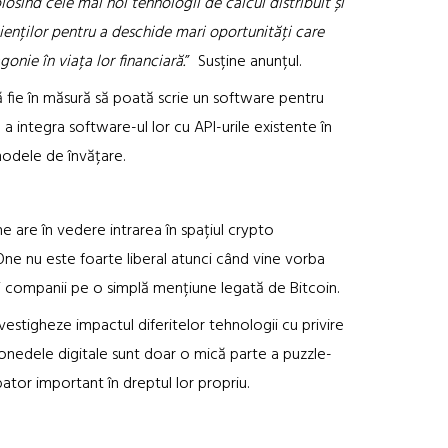
losind cele mai noi tehnologii de calcul distribuit și
lienților pentru a deschide mari oportunități care
onie în viața lor financiară.
” Susține anunțul.
ă fie în măsură să poată scrie un software pentru
a integra software-ul lor cu API-urile existente în
modele de învățare.
 are în vedere intrarea în spațiul crypto
ne nu este foarte liberal atunci când vine vorba
ei companii pe o simplă mențiune legată de Bitcoin.
vestigheze impactul diferitelor tehnologii cu privire
Monedele digitale sunt doar o mică parte a puzzle-
ator important în dreptul lor propriu.