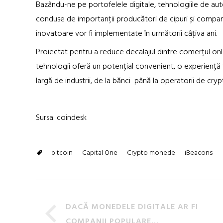
Bazându-ne pe portofelele digitale, tehnologiile de aut
conduse de importanții producători de cipuri și compan
inovatoare vor fi implementate în următorii câțiva ani.
Proiectat pentru a reduce decalajul dintre comerțul onlin
tehnologii oferă un potențial convenient, o experiență
largă de industrii, de la bănci până la operatorii de cr
Sursa: coindesk
bitcoin
Capital One
Crypto monede
iBeacons
DACĂ MONEDELE DIGITALE AR FI
COMPANII POPULARE…