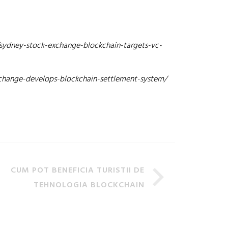
sydney-stock-exchange-blockchain-targets-vc-
hange-develops-blockchain-settlement-system/
CUM POT BENEFICIA TURISTII DE
TEHNOLOGIA BLOCKCHAIN