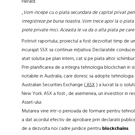
Herald:
„
Vom incepe cu o piata secundara de capital privat pent
inregistreze pe bursa noastra. Vom trece apoi la o piat
piete private mici. Aceasta le va da o alta piata pe care
Potrivit raportului, proiectul a fost dezvoltat timp de un
incurajat SSX sa continue inițiativa. Declaratiile conducer
atat solutia pe plan intern, cat si pe piata altor schimburi
Prin planificarea de a integra tehnologia blockchain in s
notabile in Australia, care doresc sa adopte tehnologia 
Australian Securities Exchange (
ASX
) a lucrat la o solu
New York. ASX a fost , de asemenea, un investitor in re
Asset-ului.
Mutarea vine intr-o perioada de formare pentru tehnolog
a dat acordul efectiv de aprobare prin declaratii publice
de a dezvolta noi cadre juridice pentru
blockchains
.