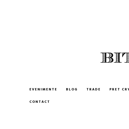
BITCOIN ROMANIA
CUMPARA SI VINDE BITCOIN
EVENIMENTE
BLOG
TRADE
PRET CR
CONTACT