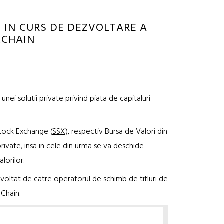
E IN CURS DE DEZVOLTARE A
KCHAIN
unei solutii private privind piata de capitaluri
tock Exchange (
SSX
), respectiv Bursa de Valori din
private, insa in cele din urma se va deschide
lorilor.
voltat de catre operatorul de schimb de titluri de
 Chain.