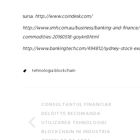
sursa:
http://www.coindesk.com/
http://www.smh.com.au/business/banking-and-finance/
commodities-20160518-goykn9.html
http://www.bankingtech.com/494812/sydney-stock-exc
tehnologia blockchain
CONSULTANTUL FINANCIAR
DELOITTE RECOMANDA
UTILIZAREA TEHNOLOGIEI
BLOCKCHAIN IN INDUSTRIA