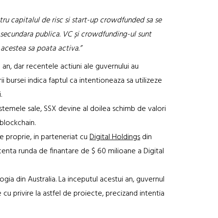
ru capitalul de risc si start-up crowdfunded sa se
a secundara publica. VC și crowdfunding-ul sunt
 acestea sa poata activa.”
 an, dar recentele actiuni ale guvernului au
ii bursei indica faptul ca intentioneaza sa utilizeze
.
istemele sale, SSX devine al doilea schimb de valori
blockchain.
tie proprie, in parteneriat cu
Digital Holdings
din
centa runda de finantare de $ 60 milioane a Digital
ia din Australia. La inceputul acestui an, guvernul
 cu privire la astfel de proiecte, precizand intentia