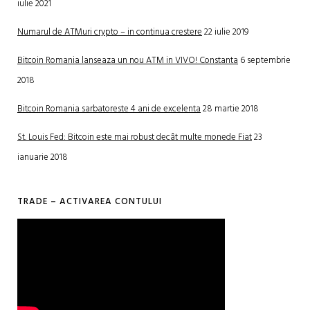
iulie 2021
Numarul de ATMuri crypto – in continua crestere
22 iulie 2019
Bitcoin Romania lanseaza un nou ATM in VIVO! Constanta
6 septembrie
2018
Bitcoin Romania sarbatoreste 4 ani de excelenta
28 martie 2018
St. Louis Fed: Bitcoin este mai robust decât multe monede Fiat
23
ianuarie 2018
TRADE – ACTIVAREA CONTULUI