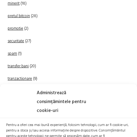
minerit
(18)
pretul bitcoin
(28)
promotie
(2)
securitate
(27)
spam
(1)
transfer bani
(20)
tranzactionare
(9)
Uncategorized
(20)
Administrează
consimțămintele pentru
cookie-uri
Pentru a oferi cea mai bună experiență, folosim tehnologii, cum ar fi cookie-uri,
pentru a stoca și/sau accesa informațiile despre dispozitive. Consimțământul
pentru aceste tehnologii ne permite să procesăm date, cum ar fi