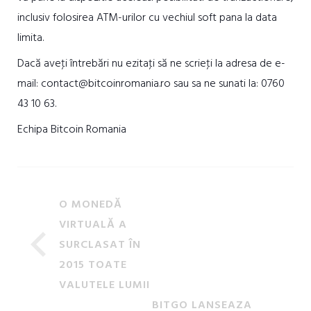
inclusiv folosirea ATM-urilor cu vechiul soft pana la data
limita.
Dacă aveţi întrebări nu ezitaţi să ne scrieţi la adresa de e-
mail: contact@bitcoinromania.ro sau sa ne sunati la: 0760
43 10 63.
Echipa Bitcoin Romania
O MONEDĂ
VIRTUALĂ A
SURCLASAT ÎN
2015 TOATE
VALUTELE LUMII
BITGO LANSEAZA