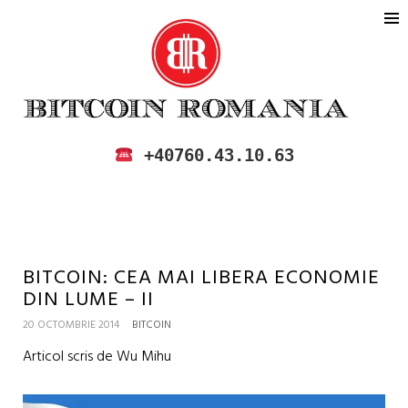
BITCOIN ROMANIA
CUMPARA SI VINDE BITCOIN IN
+40760.43.10.63
ROMANIA
BITCOIN: CEA MAI LIBERA ECONOMIE
DIN LUME – II
20 OCTOMBRIE 2014
BITCOIN
Articol scris de Wu Mihu