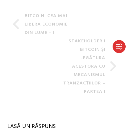
BITCOIN: CEA MAI
LIBERA ECONOMIE
DIN LUME – I
STAKEHOLDERII
BITCOIN ȘI
LEGĂTURA
ACESTORA CU
MECANISMUL
TRANZACȚIILOR –
PARTEA I
LASĂ UN RĂSPUNS