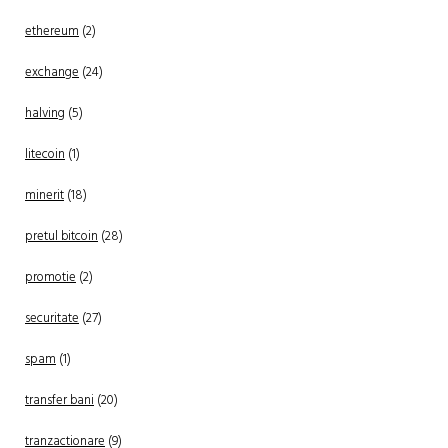
ethereum
(2)
exchange
(24)
halving
(5)
litecoin
(1)
minerit
(18)
pretul bitcoin
(28)
promotie
(2)
securitate
(27)
spam
(1)
transfer bani
(20)
tranzactionare
(9)