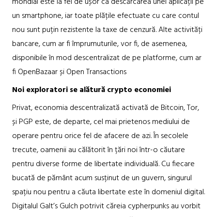
mondial este la fel de ușor ca descărcarea unei aplicații pe
un smartphone, iar toate plățile efectuate cu care contul
nou sunt puțin rezistente la taxe de cenzură. Alte activități
bancare, cum ar fi împrumuturile, vor fi, de asemenea,
disponibile în mod descentralizat de pe platforme, cum ar
fi OpenBazaar și Open Transactions
Noi exploratori se alătură crypto economiei
Privat, economia descentralizată activată de Bitcoin, Tor,
și PGP este, de departe, cel mai prietenos mediului de
operare pentru orice fel de afacere de azi. În secolele
trecute, oamenii au călătorit în țări noi într-o căutare
pentru diverse forme de libertate individuală. Cu fiecare
bucată de pământ acum susținut de un guvern, singurul
spațiu nou pentru a căuta libertate este în domeniul digital.
Digitalul Galt’s Gulch potrivit căreia cypherpunks au vorbit