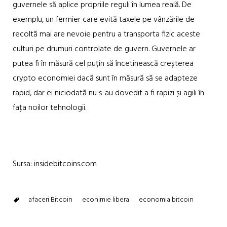
guvernele să aplice propriile reguli în lumea reală. De
exemplu, un fermier care evită taxele pe vânzările de
recoltă mai are nevoie pentru a transporta fizic aceste
culturi pe drumuri controlate de guvern. Guvernele ar
putea fi în măsură cel puțin să încetinească creșterea
crypto economiei dacă sunt în măsură să se adapteze
rapid, dar ei niciodată nu s-au dovedit a fi rapizi și agili în
fața noilor tehnologii.
Sursa: insidebitcoins.com
afaceri Bitcoin
econimie libera
economia bitcoin