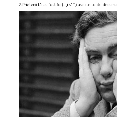
2. Prietenii tăi au fost forțați să îți asculte toate discur