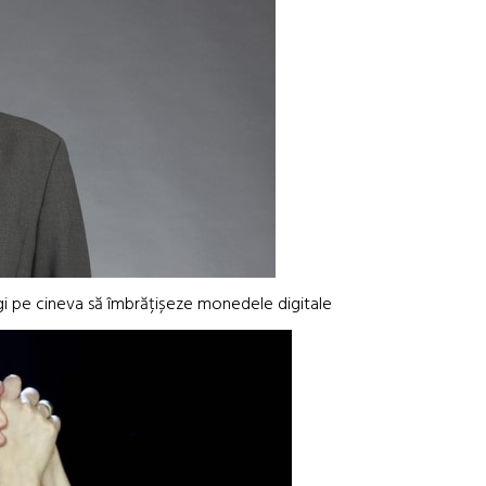
gi pe cineva să îmbrățișeze monedele digitale