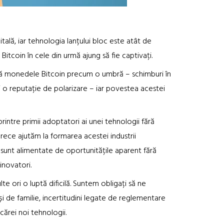
tală, iar tehnologia lanțului bloc este atât de
Bitcoin în cele din urmă ajung să fie captivați.
că monedele Bitcoin precum o umbră – schimburi în
i o reputație de polarizare – iar povestea acestei
printre primii adoptatori ai unei tehnologii fără
arece ajutăm la formarea acestei industrii
tea sunt alimentate de oportunitățile aparent fără
inovatori.
te ori o luptă dificilă. Suntem obligați să ne
 și de familie, incertitudini legate de reglementare
cărei noi tehnologii.