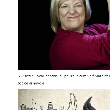
6. Visezi cu ochii deschiși cu privire la cum va fi viața a
tot ce ai nevoie