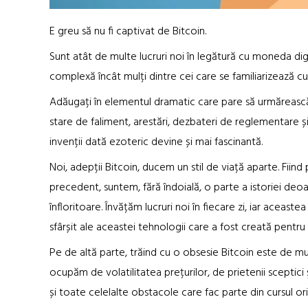
E greu să nu fi captivat de Bitcoin.
Sunt atât de multe lucruri noi în legătură cu moneda digi
complexă încât mulți dintre cei care se familiarizează cu 
Adăugați în elementul dramatic care pare să urmăreas
stare de faliment, arestări, dezbateri de reglementare ș
invenții dată ezoteric devine și mai fascinantă.
Noi, adepții Bitcoin, ducem un stil de viață aparte. Fiind 
precedent, suntem, fără îndoială, o parte a istoriei deo
înfloritoare. Învățăm lucruri noi în fiecare zi, iar aceas
sfârșit ale aceastei tehnologii care a fost creată pentru 
Pe de altă parte, trăind cu o obsesie Bitcoin este de mul
ocupăm de volatilitatea prețurilor, de prietenii sceptici
și toate celelalte obstacole care fac parte din cursul ori