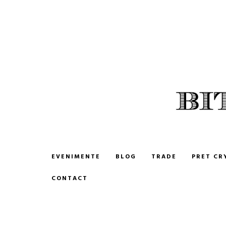
BITCOIN ROMANIA
CUMPARA SI VINDE BITCOIN
EVENIMENTE
BLOG
TRADE
PRET CR
CONTACT