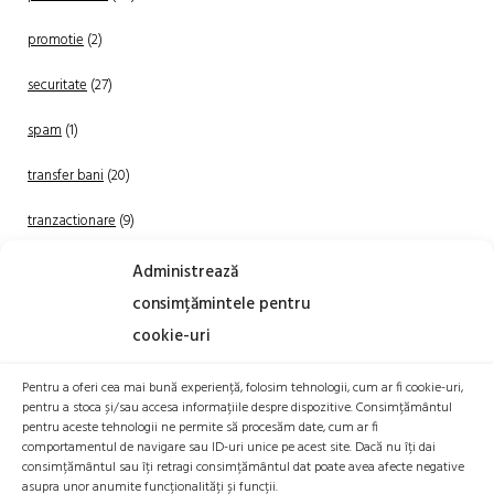
promotie
(2)
securitate
(27)
spam
(1)
transfer bani
(20)
tranzactionare
(9)
Uncategorized
(20)
Administrează
consimțămintele pentru
cookie-uri
Pentru a oferi cea mai bună experiență, folosim tehnologii, cum ar fi cookie-uri,
pentru a stoca și/sau accesa informațiile despre dispozitive. Consimțământul
pentru aceste tehnologii ne permite să procesăm date, cum ar fi
comportamentul de navigare sau ID-uri unice pe acest site. Dacă nu îți dai
TRANZACTIONEAZA
consimțământul sau îți retragi consimțământul dat poate avea afecte negative
asupra unor anumite funcționalități și funcții.