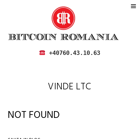
BITCOIN ROMANIA
CUMPARA SI VINDE BITCOIN IN
+40760.43.10.63
ROMANIA
VINDE LTC
NOT FOUND