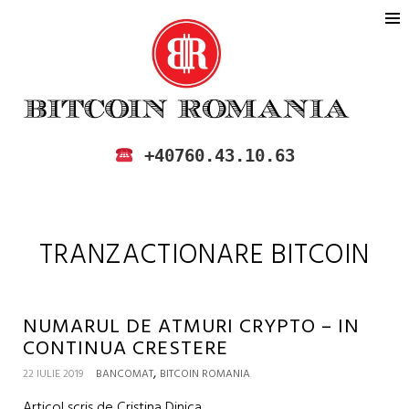
BITCOIN ROMANIA
CUMPARA SI VINDE BITCOIN IN
+40760.43.10.63
ROMANIA
TRANZACTIONARE BITCOIN
NUMARUL DE ATMURI CRYPTO – IN
CONTINUA CRESTERE
,
22 IULIE 2019
BANCOMAT
BITCOIN ROMANIA
Articol scris de Cristina Dinica