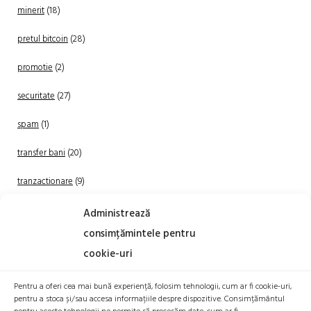
minerit
(18)
pretul bitcoin
(28)
promotie
(2)
securitate
(27)
spam
(1)
transfer bani
(20)
tranzactionare
(9)
Uncategorized
(20)
Administrează
consimțămintele pentru
cookie-uri
Pentru a oferi cea mai bună experiență, folosim tehnologii, cum ar fi cookie-uri,
pentru a stoca și/sau accesa informațiile despre dispozitive. Consimțământul