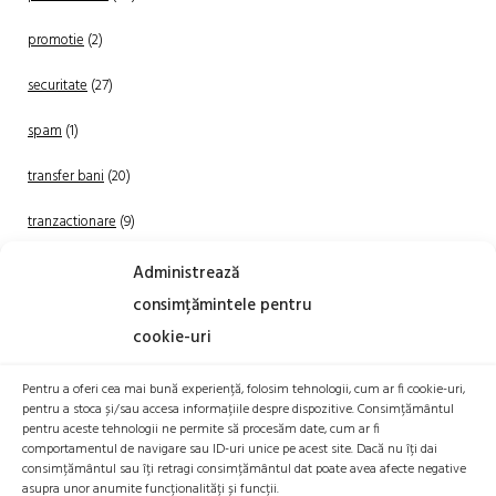
promotie
(2)
securitate
(27)
spam
(1)
transfer bani
(20)
tranzactionare
(9)
Uncategorized
(20)
Administrează
consimțămintele pentru
cookie-uri
Pentru a oferi cea mai bună experiență, folosim tehnologii, cum ar fi cookie-uri,
pentru a stoca și/sau accesa informațiile despre dispozitive. Consimțământul
pentru aceste tehnologii ne permite să procesăm date, cum ar fi
comportamentul de navigare sau ID-uri unice pe acest site. Dacă nu îți dai
TRANZACTIONEAZA
consimțământul sau îți retragi consimțământul dat poate avea afecte negative
asupra unor anumite funcționalități și funcții.