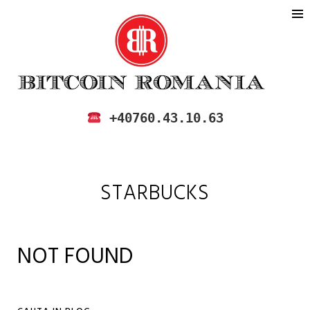
BITCOIN ROMANIA
CUMPARA SI VINDE BITCOIN IN
+40760.43.10.63
ROMANIA
STARBUCKS
NOT FOUND