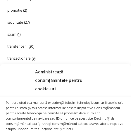
promotie
(2)
securitate
(27)
spam
(1)
transfer bani
(20)
tranzactionare
(9)
Uncategorized
(20)
Administrează
consimțămintele pentru
cookie-uri
Pentru a oferi cea mai bună experiență, folosim tehnologii, cum ar fi cookie-uri,
pentru a stoca și/sau accesa informațiile despre dispozitive. Consimțământul
pentru aceste tehnologii ne permite să procesăm date, cum ar fi
comportamentul de navigare sau ID-uri unice pe acest site. Dacă nu îți dai
TRANZACTIONEAZA
consimțământul sau îți retragi consimțământul dat poate avea afecte negative
asupra unor anumite funcționalități și funcții.