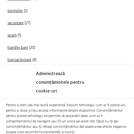
promotie
(2)
securitate
(27)
spam
(1)
transfer bani
(20)
tranzactionare
(9)
Uncategorized
(20)
Administrează
consimțămintele pentru
cookie-uri
Pentru a oferi cea mai bună experiență, folosim tehnologii, cum ar fi cookie-uri,
pentru a stoca și/sau accesa informațiile despre dispozitive. Consimțământul
pentru aceste tehnologii ne permite să procesăm date, cum ar fi
comportamentul de navigare sau ID-uri unice pe acest site. Dacă nu îți dai
TRANZACTIONEAZA
consimțământul sau îți retragi consimțământul dat poate avea afecte negative
asupra unor anumite funcționalități și funcții.