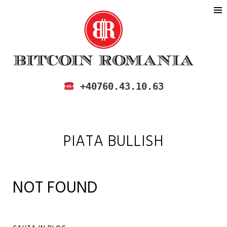
BITCOIN ROMANIA
CUMPARA SI VINDE BITCOIN IN
+40760.43.10.63
ROMANIA
PIATA BULLISH
NOT FOUND