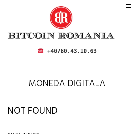
BITCOIN ROMANIA
CUMPARA SI VINDE BITCOIN IN
+40760.43.10.63
ROMANIA
MONEDA DIGITALA
NOT FOUND