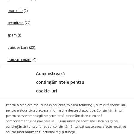
promotie
(2)
securitate
(27)
spam
(1)
transfer bani
(20)
tranzactionare
(9)
Uncategorized
(20)
Administrează
consimțămintele pentru
cookie-uri
Pentru a oferi cea mai bună experiență, folosim tehnologii, cum ar fi cookie-uri,
pentru a stoca și/sau accesa informațiile despre dispozitive. Consimțământul
pentru aceste tehnologii ne permite să procesăm date, cum ar fi
comportamentul de navigare sau ID-uri unice pe acest site. Dacă nu îți dai
TRANZACTIONEAZA
consimțământul sau îți retragi consimțământul dat poate avea afecte negative
asupra unor anumite funcționalități și funcții.