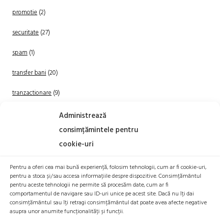
promotie
(2)
securitate
(27)
spam
(1)
transfer bani
(20)
tranzactionare
(9)
Uncategorized
(20)
Administrează
consimțămintele pentru
cookie-uri
Pentru a oferi cea mai bună experiență, folosim tehnologii, cum ar fi cookie-uri,
pentru a stoca și/sau accesa informațiile despre dispozitive. Consimțământul
pentru aceste tehnologii ne permite să procesăm date, cum ar fi
comportamentul de navigare sau ID-uri unice pe acest site. Dacă nu îți dai
TRANZACTIONEAZA
consimțământul sau îți retragi consimțământul dat poate avea afecte negative
asupra unor anumite funcționalități și funcții.