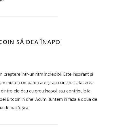
lor
COIN SĂ DEA ÎNAPOI
reștere într-un ritm incredibil. Este inspirant și
recum multe companii care și-au construit afacerea
dintre ele dau cu greu înapoi, sau contribuie la
ei Bitcoin în sine. Acum, suntem în faza a doua de
i de bază, și a