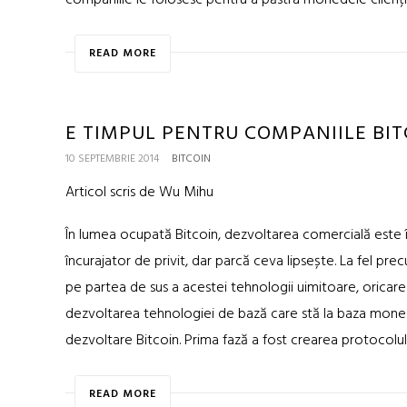
companiile le folosesc pentru a păstra monedele clienți
READ MORE
E TIMPUL PENTRU COMPANIILE BIT
10 SEPTEMBRIE 2014
BITCOIN
Articol scris de Wu Mihu
În lumea ocupată Bitcoin, dezvoltarea comercială este în c
încurajator de privit, dar parcă ceva lipsește. La fel p
pe partea de sus a acestei tehnologii uimitoare, oricare 
dezvoltarea tehnologiei de bază care stă la baza moned
dezvoltare Bitcoin. Prima fază a fost crearea protocolulu
READ MORE