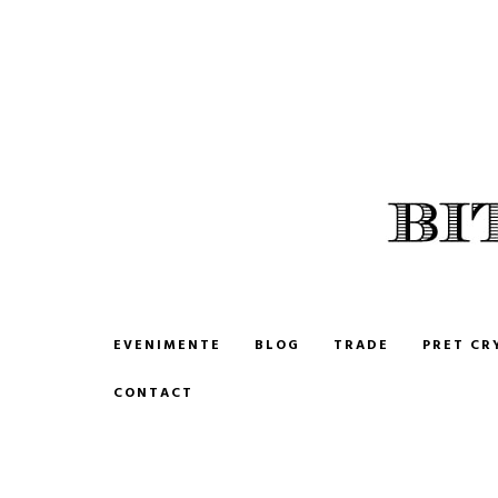
BITCOIN ROMANIA
CUMPARA SI VINDE BITCOIN
EVENIMENTE
BLOG
TRADE
PRET CR
CONTACT