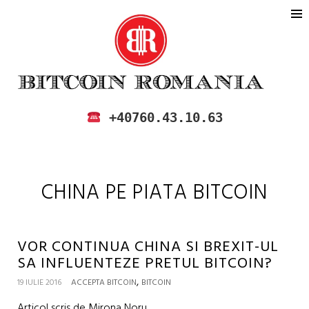
BITCOIN ROMANIA
CUMPARA SI VINDE BITCOIN IN
+40760.43.10.63
ROMANIA
CHINA PE PIATA BITCOIN
VOR CONTINUA CHINA SI BREXIT-UL
SA INFLUENTEZE PRETUL BITCOIN?
,
19 IULIE 2016
ACCEPTA BITCOIN
BITCOIN
Articol scris de Mirona Noru