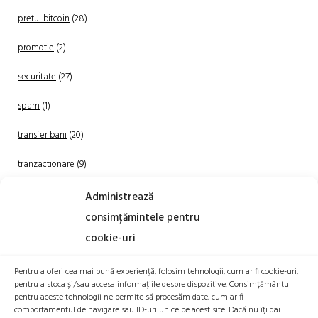
pretul bitcoin
(28)
promotie
(2)
securitate
(27)
spam
(1)
transfer bani
(20)
tranzactionare
(9)
Uncategorized
(20)
Administrează
consimțămintele pentru
cookie-uri
Pentru a oferi cea mai bună experiență, folosim tehnologii, cum ar fi cookie-uri,
pentru a stoca și/sau accesa informațiile despre dispozitive. Consimțământul
pentru aceste tehnologii ne permite să procesăm date, cum ar fi
comportamentul de navigare sau ID-uri unice pe acest site. Dacă nu îți dai
TRANZACTIONEAZA