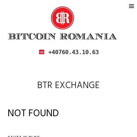
BITCOIN ROMANIA
CUMPARA SI VINDE BITCOIN IN
+40760.43.10.63
ROMANIA
BTR EXCHANGE
NOT FOUND