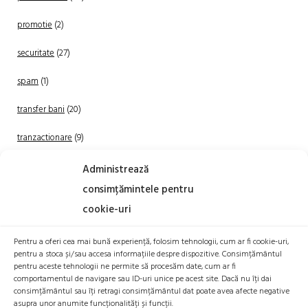
promotie
(2)
securitate
(27)
spam
(1)
transfer bani
(20)
tranzactionare
(9)
Uncategorized
(20)
Administrează
consimțămintele pentru
cookie-uri
Pentru a oferi cea mai bună experiență, folosim tehnologii, cum ar fi cookie-uri,
pentru a stoca și/sau accesa informațiile despre dispozitive. Consimțământul
pentru aceste tehnologii ne permite să procesăm date, cum ar fi
comportamentul de navigare sau ID-uri unice pe acest site. Dacă nu îți dai
TRANZACTIONEAZA
consimțământul sau îți retragi consimțământul dat poate avea afecte negative
asupra unor anumite funcționalități și funcții.