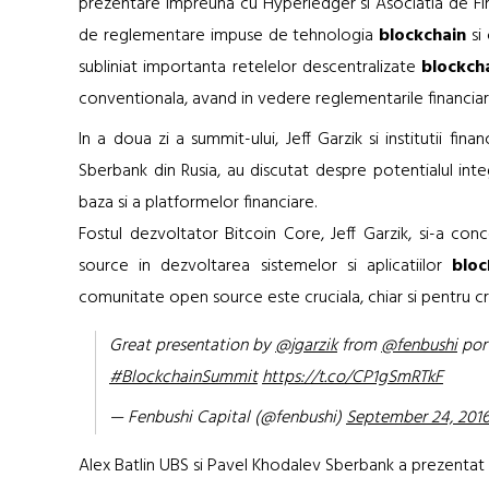
prezentare impreuna cu Hyperledger si Asociatia de Fina
de reglementare impuse de tehnologia
blockchain
si 
subliniat importanta retelelor descentralizate
blockch
conventionala, avand in vedere reglementarile financiare s
In a doua zi a summit-ului, Jeff Garzik si institutii f
Sberbank din Rusia, au discutat despre potentialul inte
baza si a platformelor financiare.
Fostul dezvoltator Bitcoin Core, Jeff Garzik, si-a con
source in dezvoltarea sistemelor si aplicatiilor
bloc
comunitate open source este cruciala, chiar si pentru c
Great presentation by
@jgarzik
from
@fenbushi
por
#BlockchainSummit
https://t.co/CP1gSmRTkF
— Fenbushi Capital (@fenbushi)
September 24, 201
Alex Batlin UBS si Pavel Khodalev Sberbank a prezentat a