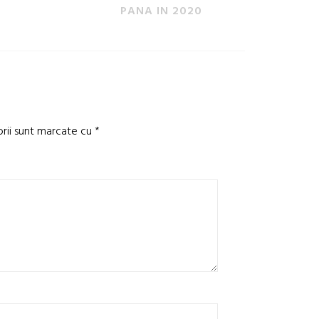
PANA IN 2020
orii sunt marcate cu
*