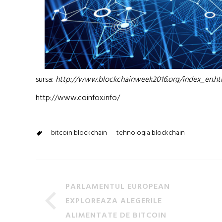
sursa:
http://www.blockchainweek2016.org/index_en.ht
http://www.coinfox.info/
bitcoin blockchain
tehnologia blockchain
PARLAMENTUL EUROPEAN
EXPLOREAZA ALEGERILE
ALIMENTATE DE BITCOIN