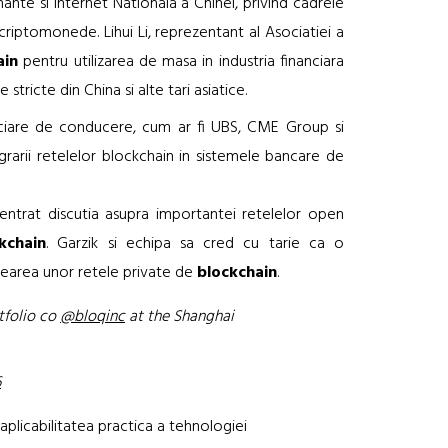
nte si Internet Nationala a Chinei, privind cadrele
criptomonede. Lihui Li, reprezentant al Asociatiei a
ain
pentru utilizarea de masa in industria financiara
tricte din China si alte tari asiatice.
inanciare de conducere, cum ar fi UBS, CME Group si
grarii retelelor blockchain in sistemele bancare de
centrat discutia asupra importantei retelelor open
kchain
. Garzik si echipa sa cred cu tarie ca o
rearea unor retele private de
blockchain
.
tfolio co
@bloqinc
at the Shanghai
6
plicabilitatea practica a tehnologiei