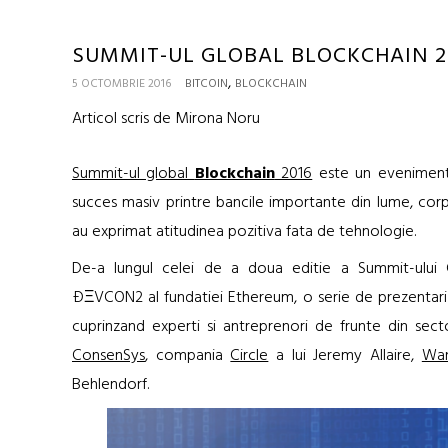
SUMMIT-UL GLOBAL BLOCKCHAIN 20
,
5 OCTOMBRIE 2016
BITCOIN
BLOCKCHAIN
Articol scris de Mirona Noru
Summit-ul global
Blockchain
2016
este un eveniment 
succes masiv printre bancile importante din lume, corpora
au exprimat atitudinea pozitiva fata de tehnologie.
De-a lungul celei de a doua editie a Summit-ului
ÐΞVCON2 al fundatiei Ethereum, o serie de prezentari 
cuprinzand experti si antreprenori de frunte din sect
ConsenSys
, compania
Circle
a lui Jeremy Allaire,
Wan
Behlendorf.