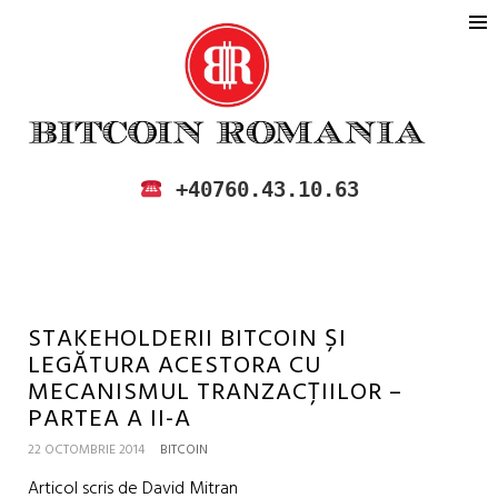
BITCOIN ROMANIA
CUMPARA SI VINDE BITCOIN IN
+40760.43.10.63
ROMANIA
STAKEHOLDERII BITCOIN ȘI
LEGĂTURA ACESTORA CU
MECANISMUL TRANZACȚIILOR –
PARTEA A II-A
22 OCTOMBRIE 2014
BITCOIN
Articol scris de David Mitran