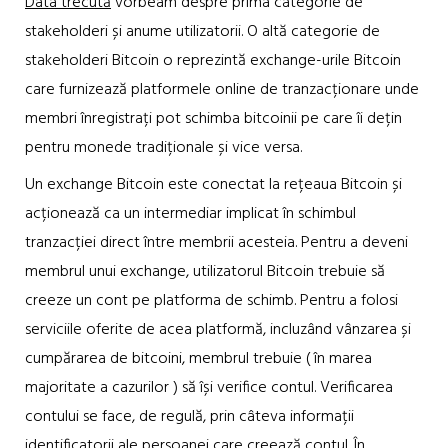
Data trecută
vorbeam despre prima categorie de
stakeholderi și anume utilizatorii. O altă categorie de
stakeholderi Bitcoin o reprezintă exchange-urile Bitcoin
care furnizează platformele online de tranzacționare unde
membri înregistrați pot schimba bitcoinii pe care îi dețin
pentru monede tradiționale și vice versa.
Un exchange Bitcoin este conectat la rețeaua Bitcoin și
acționează ca un intermediar implicat în schimbul
tranzacției direct între membrii acesteia. Pentru a deveni
membrul unui exchange, utilizatorul Bitcoin trebuie să
creeze un cont pe platforma de schimb. Pentru a folosi
serviciile oferite de acea platformă, incluzând vânzarea și
cumpărarea de bitcoini, membrul trebuie ( în marea
majoritate a cazurilor ) să își verifice contul. Verificarea
contului se face, de regulă, prin câteva informații
identificatorii ale persoanei care creează contul. În