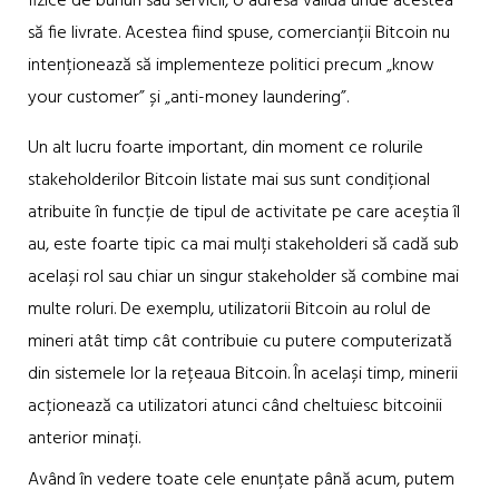
fizice de bunuri sau servicii, o adresă validă unde acestea
să fie livrate. Acestea fiind spuse, comercianții Bitcoin nu
intenționează să implementeze politici precum „know
your customer” și „anti-money laundering”.
Un alt lucru foarte important, din moment ce rolurile
stakeholderilor Bitcoin listate mai sus sunt condițional
atribuite în funcție de tipul de activitate pe care aceștia îl
au, este foarte tipic ca mai mulți stakeholderi să cadă sub
același rol sau chiar un singur stakeholder să combine mai
multe roluri. De exemplu, utilizatorii Bitcoin au rolul de
mineri atât timp cât contribuie cu putere computerizată
din sistemele lor la rețeaua Bitcoin. În același timp, minerii
acționează ca utilizatori atunci când cheltuiesc bitcoinii
anterior minați.
Având în vedere toate cele enunțate până acum, putem