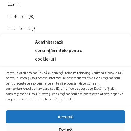
spam
(1)
transfer bani
(20)
tranzactionare
(9)
Uncategorized
(20)
Administrează
consimțămintele pentru
cookie-uri
Pentru a oferi cea mai bună experiență, folosim tehnologii, cum ar fi cookie-uri,
pentru a stoca și/sau accesa informațiile despre dispozitive. Consimțământul
pentru aceste tehnologii ne permite să procesăm date, cum ar fi
comportamentul de navigare sau ID-uri unice pe acest site. Dacă nu îți dai
TRANZACTIONEAZA
consimțământul sau îți retragi consimțământul dat poate avea afecte negative
asupra unor anumite funcționalități și funcții.
Acceptă
Refuză