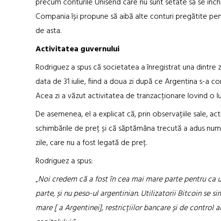
precum conturile Unisend care nu sunt setate să se închi
Compania își propune să aibă alte conturi pregătite pentr
de asta.
Activitatea guvernului
Rodriguez a spus că societatea a înregistrat una dintre 
data de 31 iulie, fiind a doua zi după ce Argentina s-a co
Acea zi a văzut activitatea de tranzacționare lovind o lung
De asemenea, el a explicat că, prin observațiile sale, ac
schimbările de preț și că săptămâna trecută a adus numa
zile, care nu a fost legată de preț.
Rodriguez a spus:
„
Noi credem că a fost în cea mai mare parte pentru ca util
parte, și nu peso-ul argentinian. Utilizatorii Bitcoin se si
mare [ a Argentinei], restricțiilor bancare și de control al