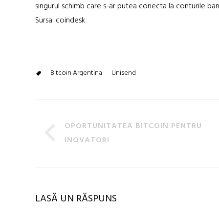
singurul schimb care s-ar putea conecta la conturile ban
Sursa: coindesk
Bitcoin Argentina
Unisend
OPORTUNITATEA BITCOIN PENTRU
INOVATORI
LASĂ UN RĂSPUNS