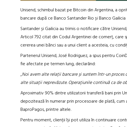
Unisend, schimbul bazat pe Bitcoin din Argentina, a oprit, 
bancare după ce Banco Santander Rio și Banco Gailicia și-
Santander și Gailicia au trimis o notificare către Unisend,
Articol 792 citat din Codul Argentinei de comerț, care sp
cererea unei bănci sau a unui client a acesteia, cu condiț
Partenerul Unisend, José Rodriguez, a spus pentru CoinDe
fie afectate pe termen lung, declarând:
„
Noi avem alte relații bancare și suntem într-un proces d
alte situații neprevăzute. Operațiunile continuă ca de ob
Aproximativ 90% dintre utilizatorii transferă bani prin U
depozitează în numerar prin procesoare de plată, cum a
BaproPagos, printre altele.
Pentru moment, clienții își pot utiliza în continuare co