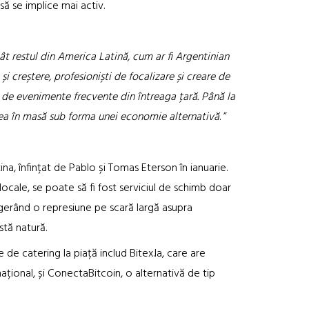
ă se implice mai activ.
ât restul din America Latină, cum ar fi Argentinian
i creștere, profesioniști de focalizare și creare de
i de evenimente frecvente din întreaga țară. Până la
area în masă sub forma unei economie alternativă
. ”
a, înfințat de Pablo și Tomas Eterson în ianuarie.
 locale, se poate să fi fost serviciul de schimb doar
ugerând o represiune pe scară largă asupra
stă natură.
de catering la piață includ Bitex.la, care are
național, și ConectaBitcoin, o alternativă de tip