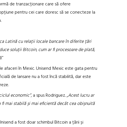
formă de tranzacționare care să ofere
 opțiune pentru cei care doresc să se conecteze la
.
 Latină cu relații locale bancare în diferite țări
uce soluții Bitcoin, cum ar fi procesoare de plată,
ă
.”
de afaceri în Mexic. Unisend Mexic este gata pentru
ală de lansare nu a fost încă stabilită, dar este
reze.
 ciclul economic”,
a spus Rodriguez
. „Acest lucru ar
fi mai stabilă și mai eficientă decât cea obișnuită
Unisend a fost doar schimbul Bitcoin a țării și