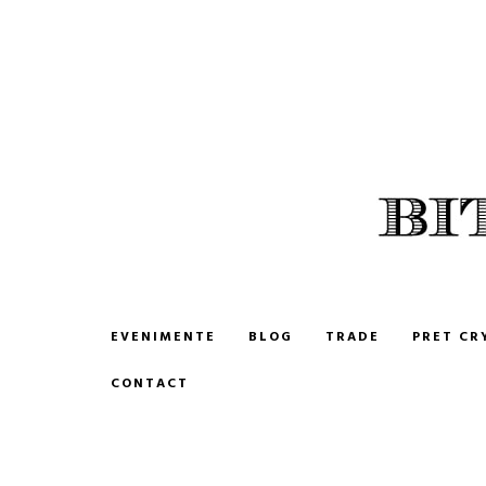
BITCOIN ROMANIA
CUMPARA SI VINDE BITCOIN
EVENIMENTE
BLOG
TRADE
PRET CR
CONTACT