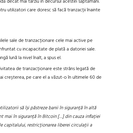
dă decât mai târziu în decursul acestei săptămâni.
u utilizatori care doresc să facă tranzacții înainte
zilele sale de tranzacționare cele mai active pe
nfruntat cu incapacitate de plată a datoriei sale.
ă lună la nivel înalt, a spus el.
tivitatea de tranzacționare este strâns legată de
i creșterea, pe care el a văzut-o în ultimele 60 de
izatorii să își păstreze banii în siguranță în altă
mt mai în siguranță în Bitcoin […] din cauza inflației
e capitalului, restricționarea liberei circulații a