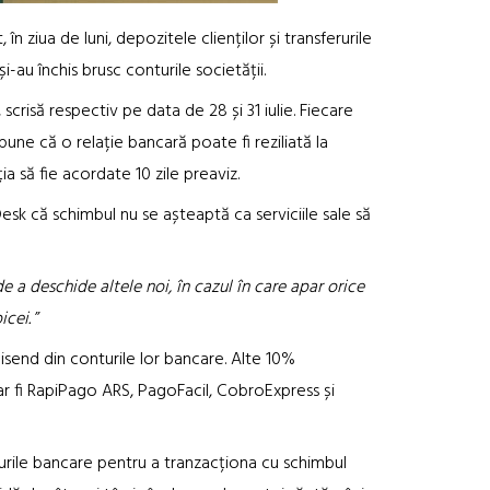
în ziua de luni, depozitele clienților și transferurile
au închis brusc conturile societății.
 scrisă respectiv pe data de 28 și 31 iulie. Fiecare
une că o relație bancară poate fi reziliată la
ia să fie acordate 10 zile preaviz.
sk că schimbul nu se așteaptă ca serviciile sale să
e a deschide altele noi, în cazul în care apar orice
icei.
”
nisend din conturile lor bancare. Alte 10%
r fi RapiPago ARS, PagoFacil, CobroExpress și
nturile bancare pentru a tranzacționa cu schimbul