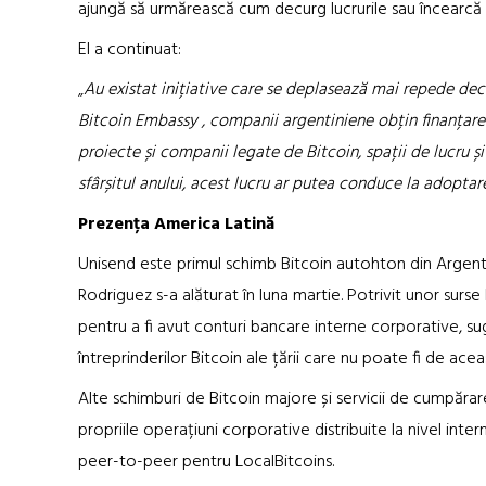
ajungă să urmărească cum decurg lucrurile sau încearcă s
El a continuat:
„
Au existat inițiative care se deplasează mai repede dec
Bitcoin Embassy , companii argentiniene obțin finanțare ș
proiecte și companii legate de Bitcoin, spații de lucru ș
sfârșitul anului, acest lucru ar putea conduce la adopt
Prezența America Latină
Unisend este primul schimb Bitcoin autohton din Argentin
Rodriguez s-a alăturat în luna martie. Potrivit unor surse
pentru a fi avut conturi bancare interne corporative, s
întreprinderilor Bitcoin ale țării care nu poate fi de acea
Alte schimburi de Bitcoin majore și servicii de cumpărare 
propriile operațiuni corporative distribuite la nivel inter
peer-to-peer pentru LocalBitcoins.