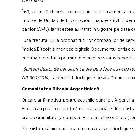
capitalului.
”
Însă, vestea închiderii contului bancar, de asemenea, a ve
impuse de Unidad de Información Financiera (UIF), liderul
banilor (AML), iar acestea au intrat în vigoare pe data d
Luna trecuta, UIF a ordonat tuturor companiilor de servic
implică Bitcoin si moneda digitală. Documentul emis a s
informare pentru a permite o mai mare supraveghere a
„
Suntem destul de bănuitori că are de a face cu noua rez
N0. 300/2014
„, a declarat Rodriguez despre închiderea c
Comunitatea Bitcoin Argentiniană
Oricare ar fi motivul pentru acțiunile băncilor, Argenti
Bitcoin au privit-o ca o țară în care se poate demonstra
are o comunitate și companii Bitcoin active și în creșter
Nu există încă nicio adoptare în masă, a spus Rodriguez, 