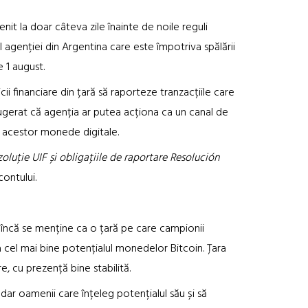
nit la doar câteva zile înainte de noile reguli
 agenției din Argentina care este împotriva spălării
e 1 august.
ii financiare din țară să raporteze tranzacțiile care
ugerat că agenția ar putea acționa ca un canal de
 acestor monede digitale.
oluție UIF și obligațiile de raportare Resolución
ontului.
na încă se menține ca o țară pe care campionii
 cel mai bine potențialul monedelor Bitcoin. Țara
e, cu prezență bine stabilită.
dar oamenii care înțeleg potențialul său și să