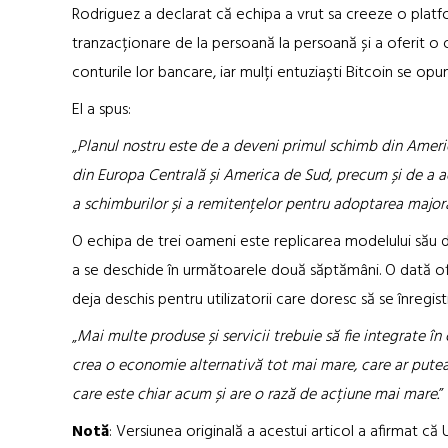
Rodriguez a declarat că echipa a vrut sa creeze o plat
tranzacționare de la persoană la persoană și a oferit o
conturile lor bancare, iar mulți entuziaști Bitcoin se opun
El a spus:
„
Planul nostru este de a deveni primul schimb din America
din Europa Centrală și America de Sud, precum și de a ad
a schimburilor și a remitențelor pentru adoptarea major
O echipa de trei oameni este replicarea modelului său 
a se deschide în următoarele două săptămâni. O dată ofici
deja deschis pentru utilizatorii care doresc să se înregist
„
Mai multe produse și servicii trebuie să fie integrate în
crea o economie alternativă tot mai mare, care ar putea 
care este chiar acum și are o rază de acțiune mai mare.
”
Notă
: Versiunea originală a acestui articol a afirmat că 