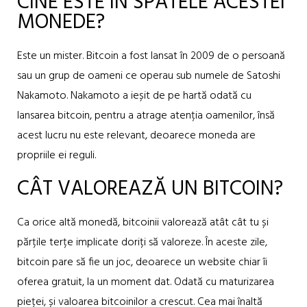
CINE ESTE ÎN SPATELE ACESTEI
MONEDE?
Este un mister. Bitcoin a fost lansat în 2009 de o persoană
sau un grup de oameni ce operau sub numele de Satoshi
Nakamoto. Nakamoto a ieșit de pe hartă odată cu
lansarea bitcoin, pentru a atrage atenția oamenilor, însă
acest lucru nu este relevant, deoarece moneda are
propriile ei reguli.
CÂT VALOREAZĂ UN BITCOIN?
Ca orice altă monedă, bitcoinii valorează atât cât tu și
părțile terțe implicate doriți să valoreze. În aceste zile,
bitcoin pare să fie un joc, deoarece un website chiar îi
oferea gratuit, la un moment dat. Odată cu maturizarea
pieței, și valoarea bitcoinilor a crescut. Cea mai înaltă