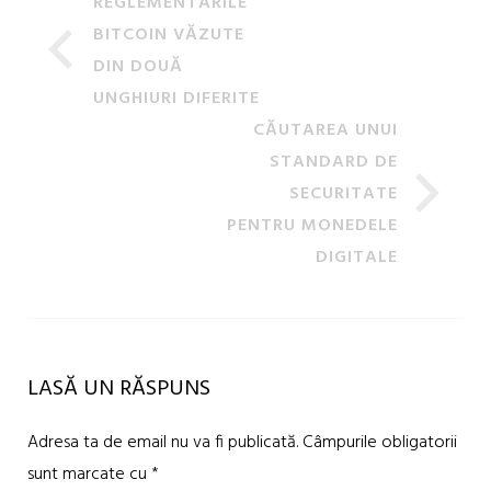
REGLEMENTĂRILE
BITCOIN VĂZUTE
DIN DOUĂ
UNGHIURI DIFERITE
CĂUTAREA UNUI
STANDARD DE
SECURITATE
PENTRU MONEDELE
DIGITALE
LASĂ UN RĂSPUNS
Adresa ta de email nu va fi publicată.
Câmpurile obligatorii
sunt marcate cu
*