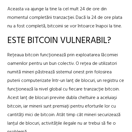
Aceasta va ajunge la tine la cel mult 24 de ore din
momentul completării tranzacției. Dacă la 24 de ore plata
nu a fost completă, bitcoinii se vor întoarce înapoi la tine.
ESTE BITCOIN VULNERABIL?
Rețeaua bitcoin funcționează prin exploatarea lăcomiei
oamenilor pentru un bun colectiv. O rețea de utilizatori
numită mineri păstrează sistemul onest prin folosirea
puterii computerizate într-un lanț de blocuri, un registru ce
funcționează la nivel global cu fiecare tranzacție bitcoin.
Acest lanț de blocuri previne dubla cheltuire a aceluiași
bitcoin, iar minerii sunt premiați pentru eforturile lor cu
cantități mici de bitcoin. Atât timp cât mineri securizează
lanțul de blocuri, activitățile ilegale nu ar trebui să fie o