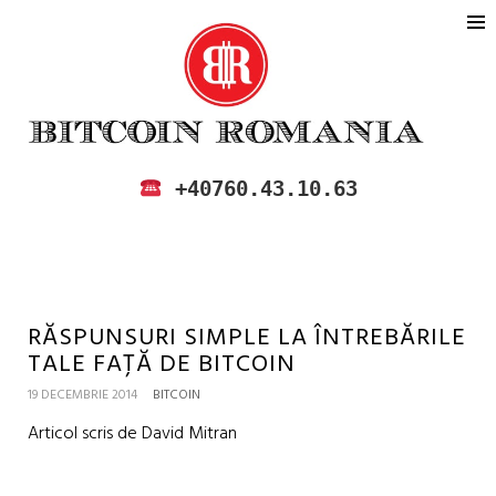
BITCOIN ROMANIA
CUMPARA SI VINDE BITCOIN IN
+40760.43.10.63
ROMANIA
RĂSPUNSURI SIMPLE LA ÎNTREBĂRILE
TALE FAȚĂ DE BITCOIN
19 DECEMBRIE 2014
BITCOIN
Articol scris de David Mitran