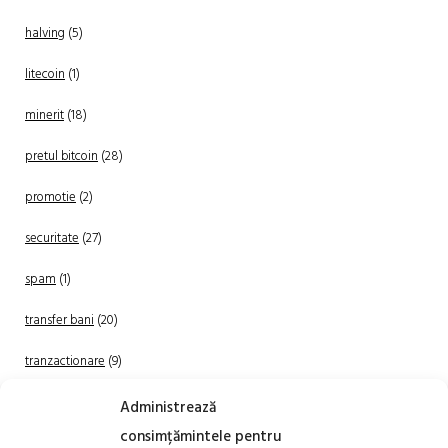
halving
(5)
litecoin
(1)
minerit
(18)
pretul bitcoin
(28)
promotie
(2)
securitate
(27)
spam
(1)
transfer bani
(20)
tranzactionare
(9)
Uncategorized
(20)
Administrează
consimțămintele pentru