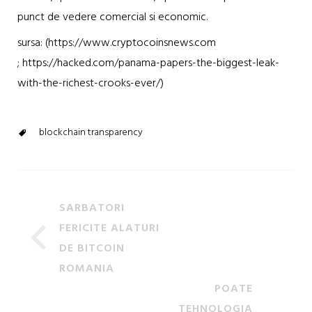
punct de vedere comercial si economic.
sursa: (https://www.cryptocoinsnews.com
; https://hacked.com/panama-papers-the-biggest-leak-
with-the-richest-crooks-ever/)
blockchain transparency
SARBATORI
FERICITE ALATURI
DE BITCOIN
ROMANIA
POATE
TEHNOLOGIA