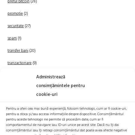
pretul bitcoin
(28)
promotie
(2)
securitate
(27)
spam
(1)
transfer bani
(20)
tranzactionare
(9)
Uncategorized
(20)
Administrează
consimțămintele pentru
cookie-uri
Pentru a oferi cea mai bună experiență, folosim tehnologii, cum ar fi cookie-uri,
pentru a stoca și/sau accesa informațiile despre dispozitive. Consimțământul
pentru aceste tehnologii ne permite să procesăm date, cum ar fi
comportamentul de navigare sau ID-uri unice pe acest site. Dacă nu îți dai
TRANZACTIONEAZA
consimțământul sau îți retragi consimțământul dat poate avea afecte negative