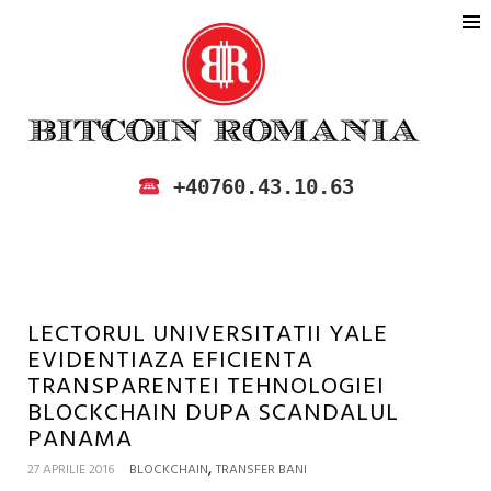
BITCOIN ROMANIA
CUMPARA SI VINDE BITCOIN IN
+40760.43.10.63
ROMANIA
LECTORUL UNIVERSITATII YALE
EVIDENTIAZA EFICIENTA
TRANSPARENTEI TEHNOLOGIEI
BLOCKCHAIN DUPA SCANDALUL
PANAMA
,
27 APRILIE 2016
BLOCKCHAIN
TRANSFER BANI