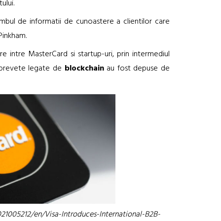
ului.
himbul de informatii de cunoastere a clientilor care
 Pinkham.
e intre MasterCard si startup-uri, prin intermediul
 brevete legate de
blockchain
au fost depuse de
1005212/en/Visa-Introduces-International-B2B-