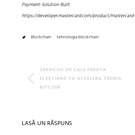
Payment-Solution-Built
https://developer.mastercard.com/product/mastercard
Blockchain
tehnologia blockchain
SERVICIUL DE CALE FERATA
ELVETIANA VA ACCELERA TRENUL
BITCOIN
LASĂ UN RĂSPUNS