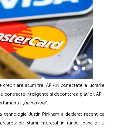
credit are acum trei API-uri conectate la lucrarile
 pe contracte inteligente si decontarea platilor. API-
artamentul „
de inovare
”.
ea tehnologiei
Justin Pinkham
a declarat recent ca
ercarea de starni interesul in randul bancilor si