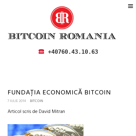
BITCOIN ROMANIA
CUMPARA SI VINDE BITCOIN IN
+40760.43.10.63
ROMANIA
FUNDAȚIA ECONOMICĂ BITCOIN
7 IULIE 2014
BITCOIN
Articol scris de David Mitran