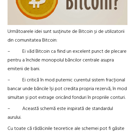
Următoarele idei sunt susținute de Bitcoin și de utilizatorii
din comunitatea Bitcoin:
– Ei văd Bitcoin ca fiind un excelent punct de plecare
pentru a închide monopolul băncilor centrale asupra
emiterii de bani.
– Ei critică în mod puternic curentul sistem fracțional
bancar unde băncile își pot credita propria rezervă, în mod
simultan și pot extrage oricând fonduri în propriile conturi.
– Această schemă este inspirată de standardul
aurului.
Cu toate că rădăcinile teoretice ale schemei pot fi găsite