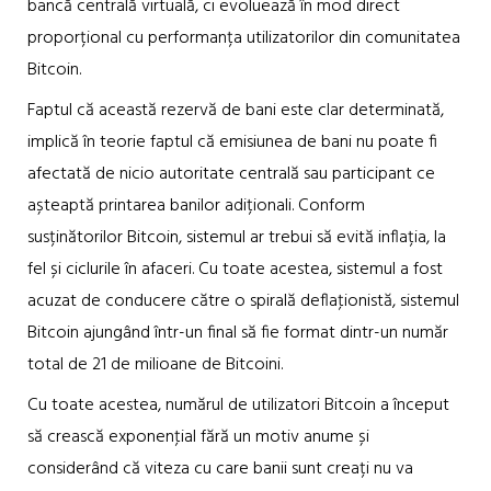
bancă centrală virtuală, ci evoluează în mod direct
proporțional cu performanța utilizatorilor din comunitatea
Bitcoin.
Faptul că această rezervă de bani este clar determinată,
implică în teorie faptul că emisiunea de bani nu poate fi
afectată de nicio autoritate centrală sau participant ce
așteaptă printarea banilor adiționali. Conform
susținătorilor Bitcoin, sistemul ar trebui să evită inflația, la
fel și ciclurile în afaceri. Cu toate acestea, sistemul a fost
acuzat de conducere către o spirală deflaţionistă, sistemul
Bitcoin ajungând într-un final să fie format dintr-un număr
total de 21 de milioane de Bitcoini.
Cu toate acestea, numărul de utilizatori Bitcoin a început
să crească exponenţial fără un motiv anume și
considerând că viteza cu care banii sunt creați nu va