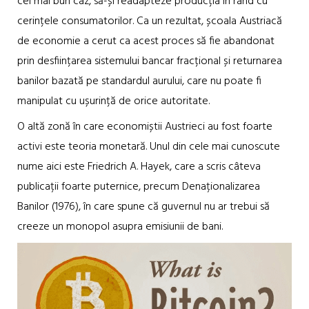
cel mai bun caz, să-și readapteze producția în rând cu
cerințele consumatorilor. Ca un rezultat, școala Austriacă
de economie a cerut ca acest proces să fie abandonat
prin desființarea sistemului bancar fracțional și returnarea
banilor bazată pe standardul aurului, care nu poate fi
manipulat cu ușurință de orice autoritate.
O altă zonă în care economiștii Austrieci au fost foarte
activi este teoria monetară. Unul din cele mai cunoscute
nume aici este Friedrich A. Hayek, care a scris câteva
publicații foarte puternice, precum Denaționalizarea
Banilor (1976), în care spune că guvernul nu ar trebui să
creeze un monopol asupra emisiunii de bani.