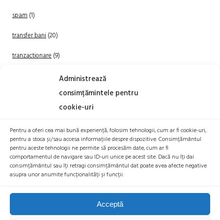
spam
(1)
transfer bani
(20)
tranzactionare
(9)
Uncategorized
(20)
Administrează
consimțămintele pentru
cookie-uri
Pentru a oferi cea mai bună experiență, folosim tehnologii, cum ar fi cookie-uri,
pentru a stoca și/sau accesa informațiile despre dispozitive. Consimțământul
pentru aceste tehnologii ne permite să procesăm date, cum ar fi
comportamentul de navigare sau ID-uri unice pe acest site. Dacă nu îți dai
TRANZACTIONEAZA
consimțământul sau îți retragi consimțământul dat poate avea afecte negative
asupra unor anumite funcționalități și funcții.
Acceptă