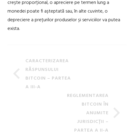
crește proporțional, o apreciere pe termen lung a
monedei poate fi așteptată sau, în alte cuvinte, o
depreciere a prețurilor produselor și serviciilor va putea
exista.
CARACTERIZAREA
RĂSPUNSULUI
BITCOIN – PARTEA
A III-A
REGLEMENTAREA
BITCOIN ÎN
ANUMITE
JURISDICȚII –
PARTEA A II-A