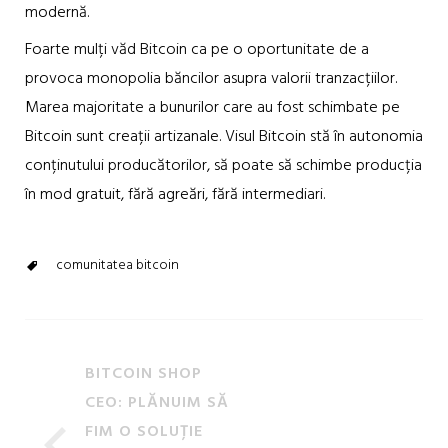
modernă.
Foarte mulți văd Bitcoin ca pe o oportunitate de a
provoca monopolia băncilor asupra valorii tranzacțiilor.
Marea majoritate a bunurilor care au fost schimbate pe
Bitcoin sunt creații artizanale. Visul Bitcoin stă în autonomia
conținutului producătorilor, să poate să schimbe producția
în mod gratuit, fără agreări, fără intermediari.
comunitatea bitcoin
BITCOIN SHOP
CEO: PLĂNUIM SĂ
FIM O SOLUȚIE