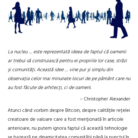
La nucleu … este reprezentată ideea de faptul că oamenii
ar trebui să construiască pentru ei propriile lor case, străzi
și comunități. Această idee … vine pur și simplu din
observația celor mai minunate locuri de pe pământ care nu
au fost făcute de arhitecți, ci de oameni.
– Christopher Alexander
Atunci când vorbim despre Bitcoin, despre calitățile rețelei
creatoare de valoare care a fost menționată în articole
anterioare, nu putem ignora faptul că această tehnologie
se bazează pe dinamicitatea comunității până la punctul în