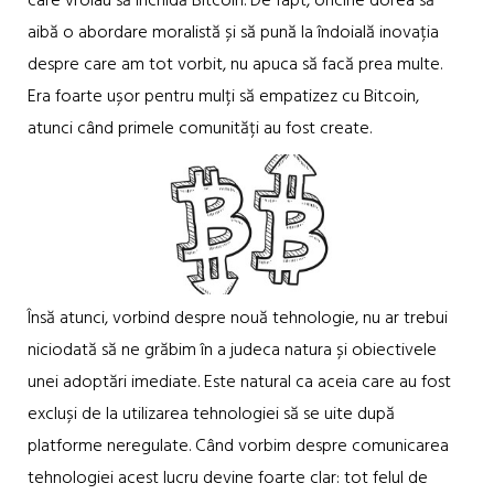
care vroiau să închidă Bitcoin. De fapt, oricine dorea să
aibă o abordare moralistă și să pună la îndoială inovația
despre care am tot vorbit, nu apuca să facă prea multe.
Era foarte ușor pentru mulți să empatizez cu Bitcoin,
atunci când primele comunități au fost create.
Însă atunci, vorbind despre nouă tehnologie, nu ar trebui
niciodată să ne grăbim în a judeca natura și obiectivele
unei adoptări imediate. Este natural ca aceia care au fost
excluși de la utilizarea tehnologiei să se uite după
platforme neregulate. Când vorbim despre comunicarea
tehnologiei acest lucru devine foarte clar: tot felul de