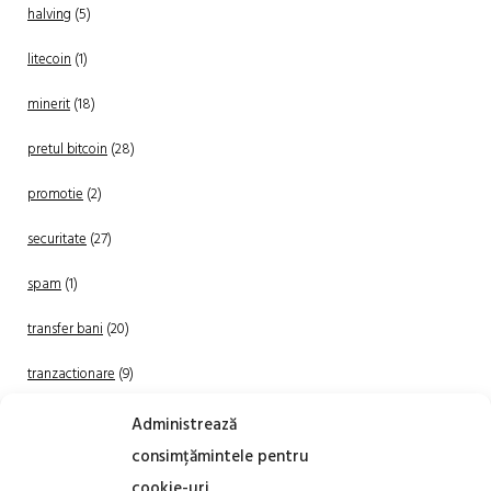
halving
(5)
litecoin
(1)
minerit
(18)
pretul bitcoin
(28)
promotie
(2)
securitate
(27)
spam
(1)
transfer bani
(20)
tranzactionare
(9)
Uncategorized
(20)
Administrează
consimțămintele pentru
cookie-uri