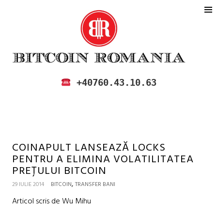
BITCOIN ROMANIA
CUMPARA SI VINDE BITCOIN IN
+40760.43.10.63
ROMANIA
COINAPULT LANSEAZĂ LOCKS
PENTRU A ELIMINA VOLATILITATEA
PREȚULUI BITCOIN
,
29 IULIE 2014
BITCOIN
TRANSFER BANI
Articol scris de Wu Mihu