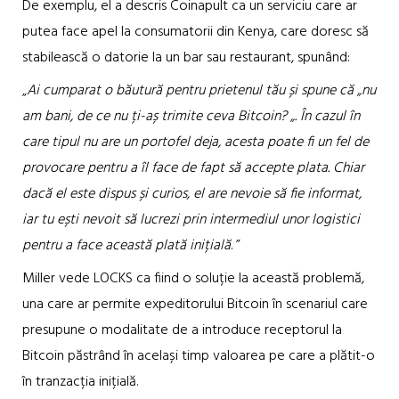
De exemplu, el a descris Coinapult ca un serviciu care ar
putea face apel la consumatorii din Kenya, care doresc să
stabilească o datorie la un bar sau restaurant, spunând:
„
Ai cumparat o băutură pentru prietenul tău și spune că „nu
am bani, de ce nu ți-aș trimite ceva Bitcoin? „. În cazul în
care tipul nu are un portofel deja, acesta poate fi un fel de
provocare pentru a îl face de fapt să accepte plata. Chiar
dacă el este dispus și curios, el are nevoie să fie informat,
iar tu ești nevoit să lucrezi prin intermediul unor logistici
pentru a face această plată inițială
. ”
Miller vede LOCKS ca fiind o soluție la această problemă,
una care ar permite expeditorului Bitcoin în scenariul care
presupune o modalitate de a introduce receptorul la
Bitcoin păstrând în același timp valoarea pe care a plătit-o
în tranzacția inițială.