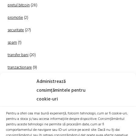
pretul bitcoin
(28)
promotie
(2)
securitate
(27)
spam
(1)
transfer bani
(20)
tranzactionare
(9)
Uncategorized
(20)
Administrează
consimțămintele pentru
cookie-uri
Pentru a oferi cea mai bună experiență, folosim tehnologii, cum ar fi cookie-uri,
pentru a stoca și/sau accesa informațiile despre dispozitive. Consimțământul
pentru aceste tehnologii ne permite să procesăm date, cum ar fi
comportamentul de navigare sau ID-uri unice pe acest site. Dacă nu îți dai
TRANZACTIONEAZA
consimțământul sau îți retragi consimțământul dat poate avea afecte negative