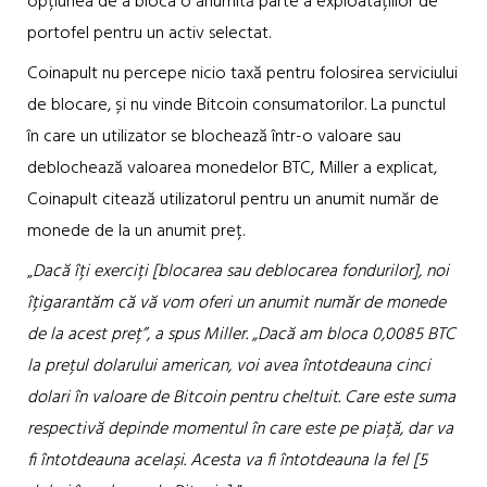
opțiunea de a bloca o anumită parte a exploatațiilor de
portofel pentru un activ selectat.
Coinapult nu percepe nicio taxă pentru folosirea serviciului
de blocare, și nu vinde Bitcoin consumatorilor. La punctul
în care un utilizator se blochează într-o valoare sau
deblochează valoarea monedelor BTC, Miller a explicat,
Coinapult citează utilizatorul pentru un anumit număr de
monede de la un anumit preț.
„
Dacă îți exerciți [blocarea sau deblocarea fondurilor], noi
îțigarantăm că vă vom oferi un anumit număr de monede
de la acest preț”, a spus Miller. „Dacă am bloca 0,0085 BTC
la prețul dolarului american, voi avea întotdeauna cinci
dolari în valoare de Bitcoin pentru cheltuit. Care este suma
respectivă depinde momentul în care este pe piață, dar va
fi întotdeauna același. Acesta va fi întotdeauna la fel [5