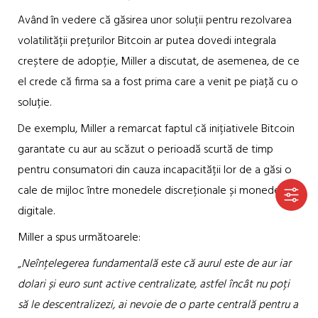
Având în vedere că găsirea unor soluții pentru rezolvarea
volatilității prețurilor Bitcoin ar putea dovedi integrala
creștere de adopție, Miller a discutat, de asemenea, de ce
el crede că firma sa a fost prima care a venit pe piață cu o
soluție.
De exemplu, Miller a remarcat faptul că inițiativele Bitcoin
garantate cu aur au scăzut o perioadă scurtă de timp
pentru consumatori din cauza incapacității lor de a găsi o
cale de mijloc între monedele discreționale și monedele
digitale.
Miller a spus următoarele:
„
Neînțelegerea fundamentală este că aurul este de aur iar
dolari și euro sunt active centralizate, astfel încât nu poți
să le descentralizezi, ai nevoie de o parte centrală pentru a