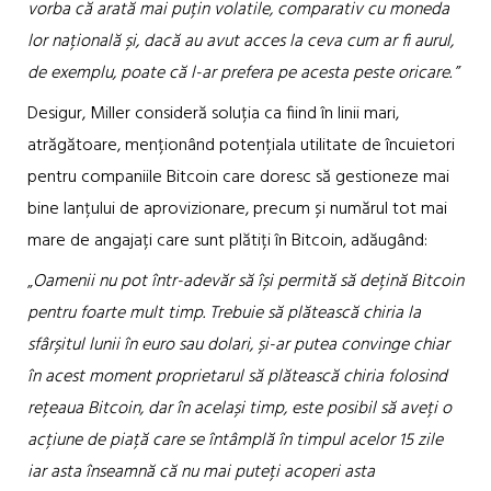
vorba că arată mai puțin volatile, comparativ cu moneda
lor națională și, dacă au avut acces la ceva cum ar fi aurul,
de exemplu, poate că l-ar prefera pe acesta peste oricare.
”
Desigur, Miller consideră soluția ca fiind în linii mari,
atrăgătoare, menționând potențiala utilitate de încuietori
pentru companiile Bitcoin care doresc să gestioneze mai
bine lanțului de aprovizionare, precum și numărul tot mai
mare de angajați care sunt plătiți în Bitcoin, adăugând:
„
Oamenii nu pot într-adevăr să își permită să dețină Bitcoin
pentru foarte mult timp. Trebuie să plătească chiria la
sfârșitul lunii în euro sau dolari, și-ar putea convinge chiar
în acest moment proprietarul să plătească chiria folosind
rețeaua Bitcoin, dar în același timp, este posibil să aveți o
acțiune de piață care se întâmplă în timpul acelor 15 zile
iar asta înseamnă că nu mai puteți acoperi asta