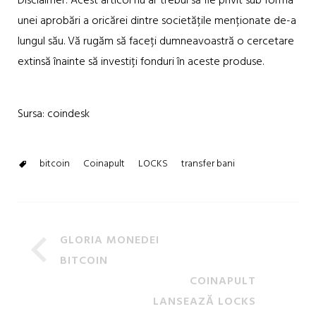
Disclaimer: Acest articol nu ar trebui să fie privit sub forma
unei aprobări a oricărei dintre societățile menționate de-a
lungul său. Vă rugăm să faceți dumneavoastră o cercetare
extinsă înainte să investiți fonduri în aceste produse.
Sursa: coindesk
bitcoin
Coinapult
LOCKS
transfer bani
GLORIA MONEDEI
BITCOIN
COINAPULT
LANSEAZĂ LOCKS