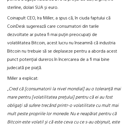
sterline, dolari SUA și euro.
Coinapult CEO, Ira Miller, a spus că, în ciuda faptului că
CoinDesk sugerează care consumatori din tarile
dezvoltate ar putea fi mai puțin preocupați de
volatilitatea Bitcoin, acest lucru nu înseamnă că industria
Bitcoin nu trebuie să se deplaseze pentru a aborda acest
punct potențial dureros în încercarea de a fi mai bine
judecată pe piață.
Miller a explicat:
„
Cred că [consumatorii la nivel mondial] au o toleranță mai
mare pentru [volatilitatea prețului] pentru că ei au fost
obligați să sufere trecând printr-o volatilitate cu mult mai
mult peste propriile lor monede. Nu e neapărat pentru că
Bitcoin este volatil și că este ceva cu ce s-au obișnuit, este