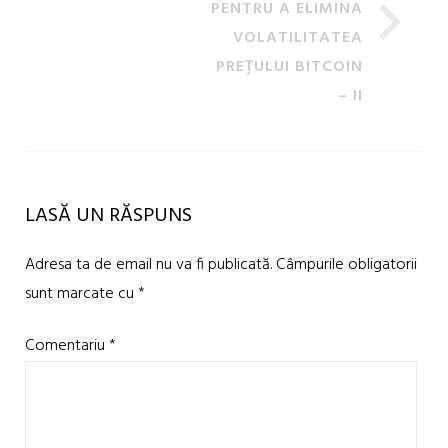
PENTRU A ELIMINA
VOLATILITATEA
PREȚULUI BITCOIN
– II
LASĂ UN RĂSPUNS
Adresa ta de email nu va fi publicată.
Câmpurile obligatorii
sunt marcate cu
*
Comentariu
*