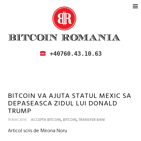
BITCOIN ROMANIA
CUMPARA SI VINDE BITCOIN IN
+40760.43.10.63
ROMANIA
BITCOIN VA AJUTA STATUL MEXIC SA
DEPASEASCA ZIDUL LUI DONALD
TRUMP
,
,
19 MAI 2016
ACCEPTA BITCOIN
BITCOIN
TRANSFER BANI
Articol scris de Mirona Noru