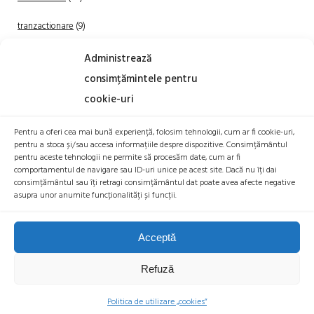
tranzactionare
(9)
Uncategorized
(20)
Administrează
consimțămintele pentru
cookie-uri
Pentru a oferi cea mai bună experiență, folosim tehnologii, cum ar fi cookie-uri,
pentru a stoca și/sau accesa informațiile despre dispozitive. Consimțământul
pentru aceste tehnologii ne permite să procesăm date, cum ar fi
comportamentul de navigare sau ID-uri unice pe acest site. Dacă nu îți dai
TRANZACTIONEAZA
consimțământul sau îți retragi consimțământul dat poate avea afecte negative
asupra unor anumite funcționalități și funcții.
Acceptă
Refuză
© 2026 BITCOIN ROMANIA |
POLITICA COOKIES
|
POLITICA DE
CONFIDENTIALITATE
|
DECLARAȚIE DE ACCESIBILITATE
|
BTR EXCHANGE
Politica de utilizare „cookies”
SRL