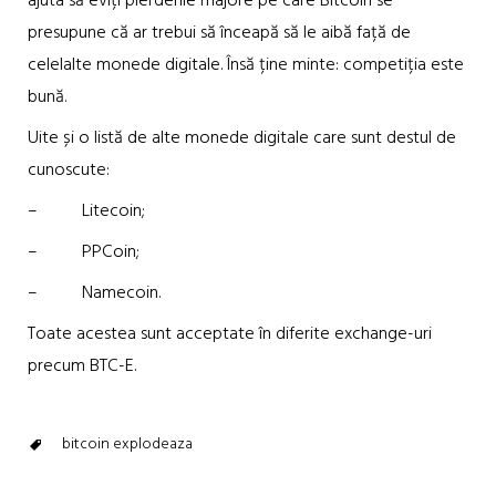
ajuta să eviți pierderile majore pe care Bitcoin se
presupune că ar trebui să înceapă să le aibă față de
celelalte monede digitale. Însă ține minte: competiția este
bună.
Uite și o listă de alte monede digitale care sunt destul de
cunoscute:
– Litecoin;
– PPCoin;
– Namecoin.
Toate acestea sunt acceptate în diferite exchange-uri
precum BTC-E.
bitcoin explodeaza