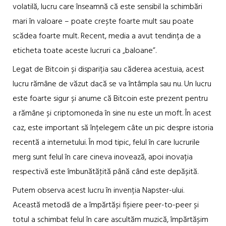
volatilă, lucru care înseamnă că este sensibil la schimbări
mari în valoare – poate crește foarte mult sau poate
scădea foarte mult. Recent, media a avut tendința de a
eticheta toate aceste lucruri ca „baloane”.
Legat de Bitcoin și dispariția sau căderea acestuia, acest
lucru rămâne de văzut dacă se va întâmpla sau nu. Un lucru
este foarte sigur și anume că Bitcoin este prezent pentru
a rămâne și criptomoneda în sine nu este un moft. În acest
caz, este important să înțelegem câte un pic despre istoria
recentă a internetului. În mod tipic, felul în care lucrurile
merg sunt felul în care cineva inovează, apoi inovația
respectivă este îmbunătăţită până când este depășită.
Putem observa acest lucru în invenția Napster-ului.
Această metodă de a împărtăși fișiere peer-to-peer și
totul a schimbat felul în care ascultăm muzică, împărtășim