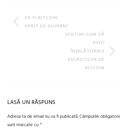
VA FI BITCOIN
OPRIT DE GUVERN?
SFATURI CUM SĂ
EVIȚI
ÎNȘELĂTORIILE
ESCROCILOR DE
BITCOIN
LASĂ UN RĂSPUNS
Adresa ta de email nu va fi publicată.
Câmpurile obligatorii
sunt marcate cu
*