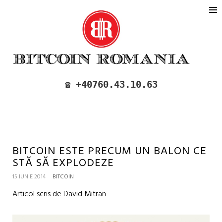
BITCOIN ROMANIA
CUMPARA SI VINDE BITCOIN IN
☎️ +40760.43.10.63
ROMANIA
BITCOIN ESTE PRECUM UN BALON CE
STĂ SĂ EXPLODEZE
15 IUNIE 2014
BITCOIN
Articol scris de David Mitran