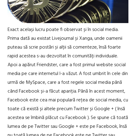
Exact același lucru poate fi observat și în social media.
Prima dată au existat Livejournal și Xanga, unde oamenii
puteau să scrie postări și alții să comenteze, însă foarte
rapid acestea s-au dezvoltat în comunități individuale.
Apoi a apărut Friendster, care a fost primul website social
media pe care internetul l-a văzut. A fost umbrit în cele din
urmă de MySpace, care a fost regele social media până
când Facebook și-a făcut apariția. Până în acest moment,
Facebook este cea mai populară rețea de social media, cu
toate că există și altele precum Twitter și Google + ( însă
acestea se îmbină plăcut cu Facebook ). Se spune că toată
lumea de pe Twitter sau Google + este pe Facebook, însă
nu toată lumea de pe Facebook este pe Twitter sau