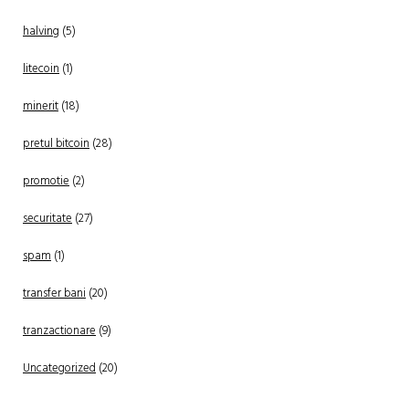
halving
(5)
litecoin
(1)
minerit
(18)
pretul bitcoin
(28)
promotie
(2)
securitate
(27)
spam
(1)
transfer bani
(20)
tranzactionare
(9)
Uncategorized
(20)