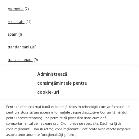
promotie
(2)
securitate
(27)
spam
(1)
transfer bani
(20)
tranzactionare
(9)
Uncategorized
(20)
Administrează
consimțămintele pentru
cookie-uri
Pentru a oferi cea mai bună experiență, folosim tehnologii, cum ar fi cookie-uri,
pentru a stoca și/sau accesa informațiile despre dispozitive. Consimțământul
pentru aceste tehnologii ne permite să procesăm date, cum ar fi
comportamentul de navigare sau ID-uri unice pe acest site. Dacă nu îți dai
TRANZACTIONEAZA
consimțământul sau îți retragi consimțământul dat poate avea afecte negative
asupra unor anumite funcționalități și funcții.