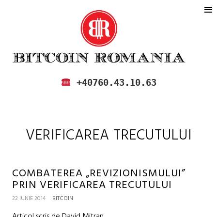
BITCOIN ROMANIA
CUMPARA SI VINDE BITCOIN IN
+40760.43.10.63
ROMANIA
VERIFICAREA TRECUTULUI
COMBATEREA „REVIZIONISMULUI”
PRIN VERIFICAREA TRECUTULUI
22 IUNIE 2014
BITCOIN
Articol scris de David Mitran