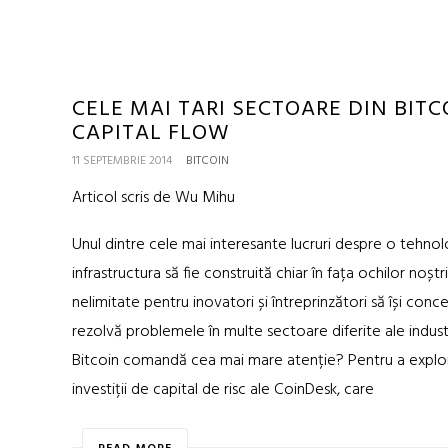
CELE MAI TARI SECTOARE DIN BITC
CAPITAL FLOW
11 SEPTEMBRIE 2014
BITCOIN
Articol scris de Wu Mihu
Unul dintre cele mai interesante lucruri despre o tehn
infrastructura să fie construită chiar în fața ochilor noș
nelimitate pentru inovatori și întreprinzători să își co
rezolvă problemele în multe sectoare diferite ale indust
Bitcoin comandă cea mai mare atenție? Pentru a explor
investiții de capital de risc ale CoinDesk, care