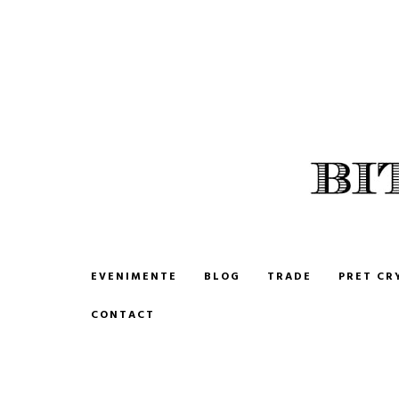
BITCOIN ROMANIA
CUMPARA SI VINDE BITCOIN
EVENIMENTE
BLOG
TRADE
PRET CR
CONTACT