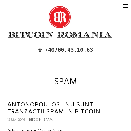
BITCOIN ROMANIA
CUMPARA SI VINDE BITCOIN IN
☎️ +40760.43.10.63
ROMANIA
SPAM
ANTONOPOULOS : NU SUNT
TRANZACTII SPAM IN BITCOIN
,
13 MAI 2016
BITCOIN
SPAM
Articol scris de Mirona Noru