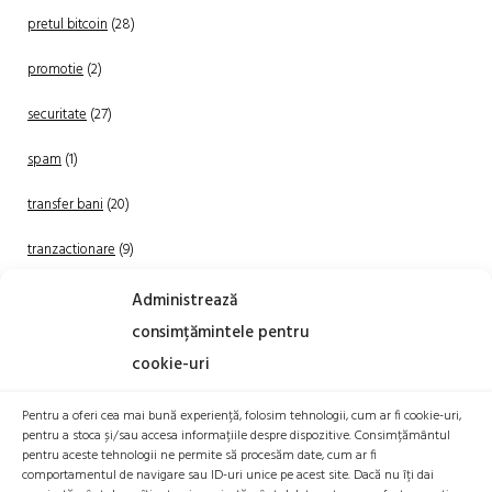
pretul bitcoin
(28)
promotie
(2)
securitate
(27)
spam
(1)
transfer bani
(20)
tranzactionare
(9)
Uncategorized
(20)
Administrează
consimțămintele pentru
cookie-uri
Pentru a oferi cea mai bună experiență, folosim tehnologii, cum ar fi cookie-uri,
pentru a stoca și/sau accesa informațiile despre dispozitive. Consimțământul
pentru aceste tehnologii ne permite să procesăm date, cum ar fi
comportamentul de navigare sau ID-uri unice pe acest site. Dacă nu îți dai
TRANZACTIONEAZA