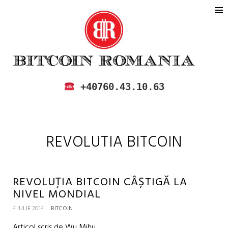
BITCOIN ROMANIA
CUMPARA SI VINDE BITCOIN IN
+40760.43.10.63
ROMANIA
REVOLUTIA BITCOIN
REVOLUȚIA BITCOIN CÂȘTIGĂ LA
NIVEL MONDIAL
4 IULIE 2014
BITCOIN
Articol scris de Wu Mihu