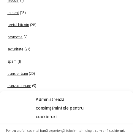
litecoin
(1)
minerit
(18)
pretul bitcoin
(28)
promotie
(2)
securitate
(27)
spam
(1)
transfer bani
(20)
tranzactionare
(9)
Uncategorized
(20)
Administrează
consimțămintele pentru
cookie-uri
Pentru a oferi cea mai bună experiență, folosim tehnologii, cum ar fi cookie-uri,