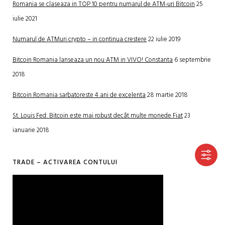
Romania se claseaza in TOP 10 pentru numarul de ATM-uri Bitcoin
25
iulie 2021
Numarul de ATMuri crypto – in continua crestere
22 iulie 2019
Bitcoin Romania lanseaza un nou ATM in VIVO! Constanta
6 septembrie
2018
Bitcoin Romania sarbatoreste 4 ani de excelenta
28 martie 2018
St. Louis Fed: Bitcoin este mai robust decât multe monede Fiat
23
ianuarie 2018
TRADE – ACTIVAREA CONTULUI