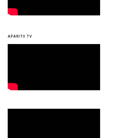
APARITII TV