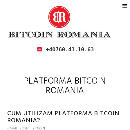
BITCOIN ROMANIA
CUMPARA SI VINDE BITCOIN IN
+40760.43.10.63
ROMANIA
PLATFORMA BITCOIN
ROMANIA
CUM UTILIZAM PLATFORMA BITCOIN
ROMANIA?
6 MARTIE 2017
BITCOIN