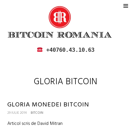
BITCOIN ROMANIA
CUMPARA SI VINDE BITCOIN IN
+40760.43.10.63
ROMANIA
GLORIA BITCOIN
GLORIA MONEDEI BITCOIN
29 IULIE 2014
BITCOIN
Articol scris de David Mitran