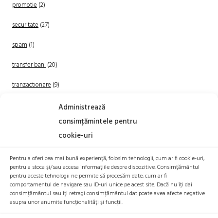
promotie
(2)
securitate
(27)
spam
(1)
transfer bani
(20)
tranzactionare
(9)
Uncategorized
(20)
Administrează
consimțămintele pentru
cookie-uri
Pentru a oferi cea mai bună experiență, folosim tehnologii, cum ar fi cookie-uri,
pentru a stoca și/sau accesa informațiile despre dispozitive. Consimțământul
pentru aceste tehnologii ne permite să procesăm date, cum ar fi
comportamentul de navigare sau ID-uri unice pe acest site. Dacă nu îți dai
TRANZACTIONEAZA
consimțământul sau îți retragi consimțământul dat poate avea afecte negative
asupra unor anumite funcționalități și funcții.