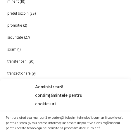
minerit
(18)
pretul bitcoin
(28)
promotie
(2)
securitate
(27)
spam
(1)
transfer bani
(20)
tranzactionare
(9)
Uncategorized
(20)
Administrează
consimțămintele pentru
cookie-uri
Pentru a oferi cea mai bună experiență, folosim tehnologii, cum ar fi cookie-uri,
pentru a stoca și/sau accesa informațiile despre dispozitive. Consimțământul
pentru aceste tehnologii ne permite să procesăm date, cum ar fi