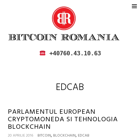
BITCOIN ROMANIA
CUMPARA SI VINDE BITCOIN IN
+40760.43.10.63
ROMANIA
EDCAB
PARLAMENTUL EUROPEAN
CRYPTOMONEDA SI TEHNOLOGIA
BLOCKCHAIN
,
,
20 APRILIE 2016
BITCOIN
BLOCKCHAIN
EDCAB