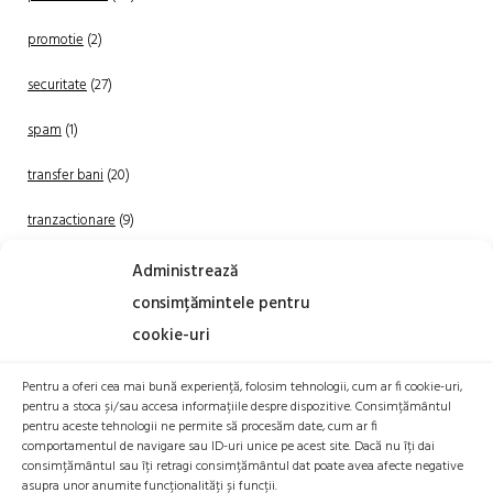
promotie
(2)
securitate
(27)
spam
(1)
transfer bani
(20)
tranzactionare
(9)
Uncategorized
(20)
Administrează
consimțămintele pentru
cookie-uri
Pentru a oferi cea mai bună experiență, folosim tehnologii, cum ar fi cookie-uri,
pentru a stoca și/sau accesa informațiile despre dispozitive. Consimțământul
pentru aceste tehnologii ne permite să procesăm date, cum ar fi
comportamentul de navigare sau ID-uri unice pe acest site. Dacă nu îți dai
TRANZACTIONEAZA
consimțământul sau îți retragi consimțământul dat poate avea afecte negative
asupra unor anumite funcționalități și funcții.