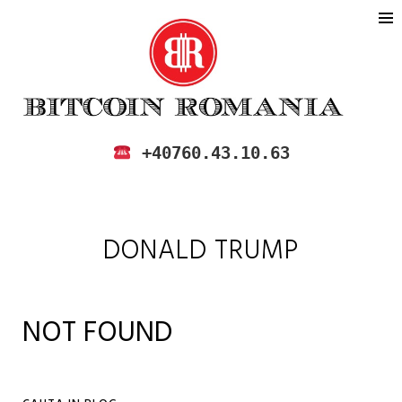
BITCOIN ROMANIA
CUMPARA SI VINDE BITCOIN IN
+40760.43.10.63
ROMANIA
DONALD TRUMP
NOT FOUND