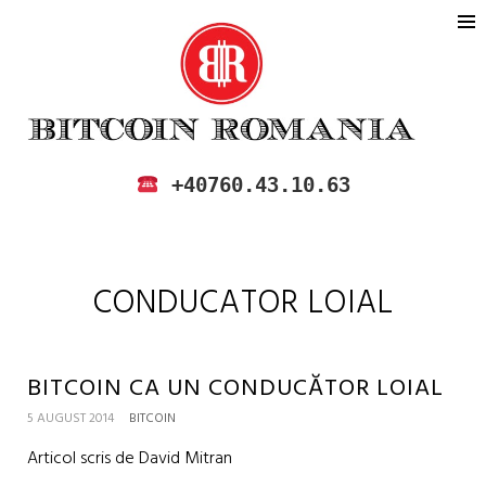
BITCOIN ROMANIA
CUMPARA SI VINDE BITCOIN IN
+40760.43.10.63
ROMANIA
CONDUCATOR LOIAL
BITCOIN CA UN CONDUCĂTOR LOIAL
5 AUGUST 2014
BITCOIN
Articol scris de David Mitran